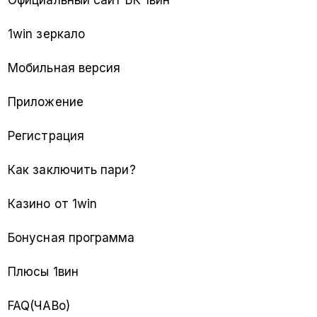
Официальный сайт БК 1вин
1win зеркало
Мобильная версия
Приложение
Регистрация
Как заключить пари?
Казино от 1win
Бонусная программа
Плюсы 1вин
FAQ(ЧАВо)