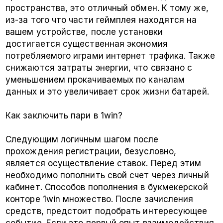
пространства, это отличный обмен. К тому же,
из-за того что части геймплея находятся на
вашем устройстве, после установки
достигается существенная экономия
потребляемого играми интернет трафика. Также
снижаются затраты энергии, что связано с
уменьшением прокачиваемых по каналам
данных и это увеличивает срок жизни батарей.
Как заключить пари в 1win?
Следующим логичным шагом после
прохождения регистрации, безусловно,
является осуществление ставок. Перед этим
необходимо пополнить свой счет через личный
кабинет. Способов пополнения в букмекерской
конторе 1win множество. После зачисления
средств, предстоит подобрать интересующее