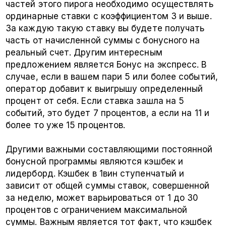
частей этого пирога необходимо осуществлять
ординарные ставки с коэффициентом 3 и выше.
За каждую такую ставку вы будете получать
часть от начисленной суммы с бонусного на
реальный счет. Другим интересным
предложением является Бонус на экспресс. В
случае, если в вашем пари 5 или более событий,
оператор добавит к выигрышу определенный
процент от себя. Если ставка зашла на 5
событий, это будет 7 процентов, а если на 11 и
более то уже 15 процентов.
Другими важными составляющими постоянной
бонусной программы являются кэшбек и
лидерборд. Кэшбек в 1вин ступенчатый и
зависит от общей суммы ставок, совершенной
за неделю, может варьироваться от 1 до 30
процентов с ограничением максимальной
суммы. Важным является тот факт, что кэшбек