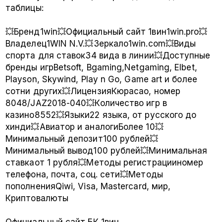
таблицы:
💥Бренд1win💥Официальный сайт 1вин1win.pro💥
Владелец1WIN N.V.💥Зеркало1win.com💥Виды
спорта для ставок34 вида в линии💥Доступные
бренды игрBetsoft, Bgaming,Netgaming, Elbet,
Playson, Skywind, Play n Go, Game art и более
сотни других💥ЛицензияКюрасао, номер
8048/JAZ2018-040💥Количество игр в
казино8552💥Языки22 языка, от русского до
хинди💥Авиатор и аналогиБолее 10💥
Минимальный депозит100 рублей💥
Минимальный вывод100 рублей💥Минимальная
ставкаот 1 рубля💥Методы регистрацииномер
телефона, почта, соц. сети💥Методы
пополненияQiwi, Visa, Mastercard, мир,
Криптовалюты