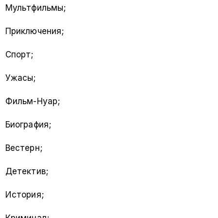
Мультфильмы;
Приключения;
Спорт;
Ужасы;
Фильм-Нуар;
Биография;
Вестерн;
Детектив;
История;