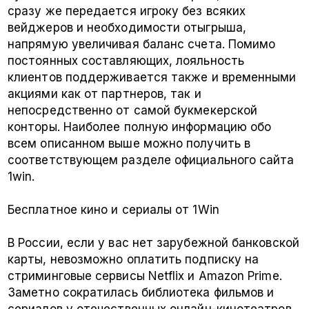
сразу же передается игроку без всяких
вейджеров и необходимости отыгрыша,
напрямую увеличивая баланс счета. Помимо
постоянных составляющих, лояльность
клиентов поддерживается также и временными
акциями как от партнеров, так и
непосредственно от самой букмекерской
конторы. Наиболее полную информацию обо
всем описанном выше можно получить в
соответствующем разделе официального сайта
1win.
Бесплатное кино и сериалы от 1Win
В России, если у вас нет зарубежной банковской
карты, невозможно оплатить подписку на
стриминговые сервисы Netflix и Amazon Prime.
Заметно сократилась библиотека фильмов и