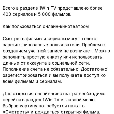
Всего в разделе 1Win TV представлено более
400 сериалов и 5 000 фильмов.
Как пользоваться онлайн-кинотеатром
Смотреть фильмы и сериалы могут только
зарегистрированные пользователи. Проблем с
созданием учетной записи не возникнет. Можно
заполнить простую анкету или использовать
данные от аккаунта в социальной сети.
Пополнение счета не обязательно. Достаточно
зарегистрироваться и вы получаете доступ ко
всем фильмам и сериалам.
Для открытия онлайн-кинотеатра необходимо
перейти в раздел 1Win TV в главной меню.
Выбрав картину потребуется нажать
«Смотреть» и дождаться открытия фильма.