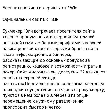
Бесплатное кино и сериалы от 1Win
Официальный сайт БК 1Вин
Букмекер 1Вин встречает посетителя сайта
хорошо продуманным интерфейсом темной
цветовой гаммы с белыми шрифтами в верхней
навигационной строке. Первыми бросаются в
глаза информационные баннеры,
рассказывающие об основных бонусах за
регистрацию, кэшбэке и возможности играть в
покер. Сайт многоязычен, доступны 22 языка, от
основных европейских до
азиатских.Перемещение по основным разделам
площадки осуществляется через строку сверху,
пунктов в нем более 20. Через эти опции
перемещение к нужному развлечению
происходит быстро и четко.