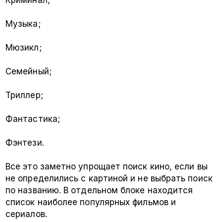
Криминал;
Музыка;
Мюзикл;
Семейный;
Триллер;
Фантастика;
Фэнтези.
Все это заметно упрощает поиск кино, если вы
не определились с картиной и не выбрать поиск
по названию. В отдельном блоке находится
список наиболее популярных фильмов и
сериалов.