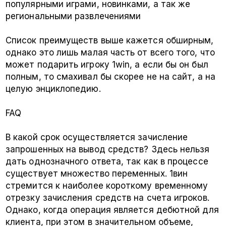
популярными играми, новинками, а так же
региональными развлечениями
Список преимуществ выше кажется обширным,
однако это лишь малая часть от всего того, что
может подарить игроку 1win, а если бы он был
полным, то смахивал бы скорее не на сайт, а на
целую энциклопедию.
FAQ
В какой срок осуществляется зачисление
запрошенных на вывод средств? Здесь нельзя
дать однозначного ответа, так как в процессе
существует множество переменных. 1вин
стремится к наиболее короткому временному
отрезку зачисления средств на счета игроков.
Однако, когда операция является дебютной для
клиента, при этом в значительном объеме,