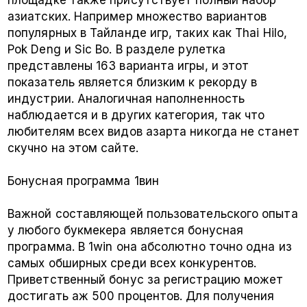
площадке также присутствует полный набор
азиатских. Например множество вариантов
популярных в Тайланде игр, таких как Thai Hilo,
Pok Deng и Sic Bo. В разделе рулетка
представлены 163 варианта игры, и этот
показатель является близким к рекорду в
индустрии. Аналогичная наполненность
наблюдается и в других категория, так что
любителям всех видов азарта никогда не станет
скучно на этом сайте.
Бонусная программа 1вин
Важной составляющей пользовательского опыта
у любого букмекера является бонусная
программа. В 1win она абсолютно точно одна из
самых обширных среди всех конкурентов.
Приветственный бонус за регистрацию может
достигать аж 500 процентов. Для получения