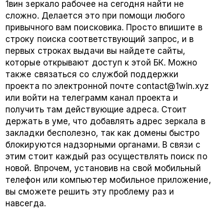
1вин зеркало рабочее на сегодня найти не
сложно. Делается это при помощи любого
привычного вам поисковика. Просто впишите в
строку поиска соответствующий запрос, и в
первых строках выдачи вы найдете сайты,
которые открывают доступ к этой БК. Можно
также связаться со службой поддержки
проекта по электронной почте contact@1win.xyz
или войти на телеграмм канал проекта и
получить там действующие адреса. Стоит
держать в уме, что добавлять адрес зеркала в
закладки бесполезно, так как домены быстро
блокируются надзорными органами. В связи с
этим стоит каждый раз осуществлять поиск по
новой. Впрочем, установив на свой мобильный
телефон или компьютер мобильное приложение,
вы сможете решить эту проблему раз и
навсегда.