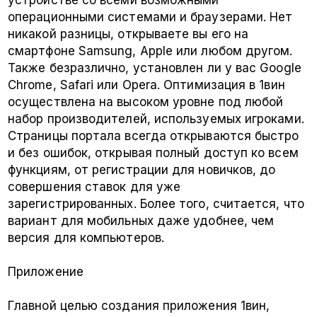
устройстве со всеми возможными
операционными системами и браузерами. Нет
никакой разницы, открываете вы его на
смартфоне Samsung, Apple или любом другом.
Также безразлично, установлен ли у вас Google
Chrome, Safari или Opera. Оптимизация в 1вин
осуществлена на высоком уровне под любой
набор производителей, используемых игроками.
Страницы портала всегда открываются быстро
и без ошибок, открывая полный доступ ко всем
функциям, от регистрации для новичков, до
совершения ставок для уже
зарегистрированных. Более того, считается, что
вариант для мобильных даже удобнее, чем
версия для компьютеров.
Приложение
Главной целью создания приложения 1вин,