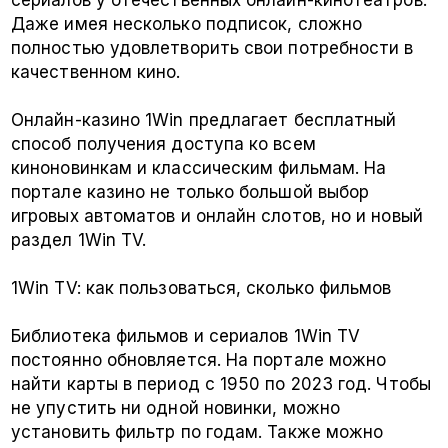
сериалов у отечественных онлайн-кинотеатров.
Даже имея несколько подписок, сложно
полностью удовлетворить свои потребности в
качественном кино.
Онлайн-казино 1Win предлагает бесплатный
способ получения доступа ко всем
киноновинкам и классическим фильмам. На
портале казино не только большой выбор
игровых автоматов и онлайн слотов, но и новый
раздел 1Win TV.
1Win TV: как пользоваться, сколько фильмов
Библиотека фильмов и сериалов 1Win TV
постоянно обновляется. На портале можно
найти карты в период с 1950 по 2023 год. Чтобы
не упустить ни одной новинки, можно
установить фильтр по годам. Также можно