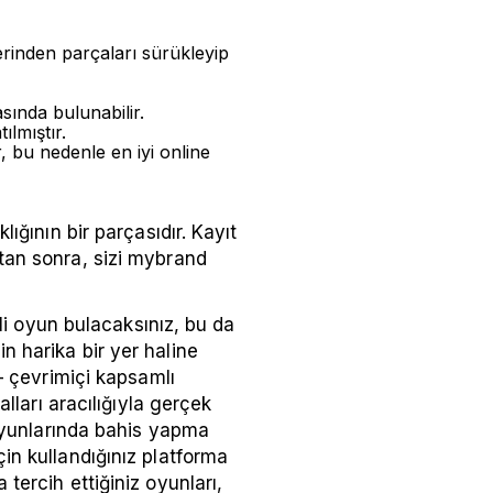
lerinden parçaları sürükleyip
ında bulunabilir.
ılmıştır.
, bu nedenle en iyi online
ığının bir parçasıdır. Kayıt
tan sonra, sizi mybrand
eli oyun bulacaksınız, bu da
 harika bir yer haline
– çevrimiçi kapsamlı
lları aracılığıyla gerçek
 oyunlarında bahis yapma
in kullandığınız platforma
tercih ettiğiniz oyunları,