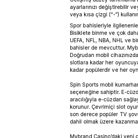
ayarlarınızı değiştirebilir v
veya kısa çizgi (“-”) kullan
Spor bahisleriyle ilgilenenl
Bisiklete binme ve çok daha
UEFA, NFL, NBA, NHL ve bir 
bahisler de mevcuttur. Mybr
Doğrudan mobil cihazınızda 
slotlara kadar her oyuncuya
kadar popülerdir ve her oyn
Spin Sports mobil kumarhane
seçeneğine sahiptir. E-cüzd
aracılığıyla e-cüzdan sağla
korunur. Çevrimiçi slot oyun
son derece popüler TV şovu
dahil olmak üzere kazanman
Mybrand Casino’daki yeni oy