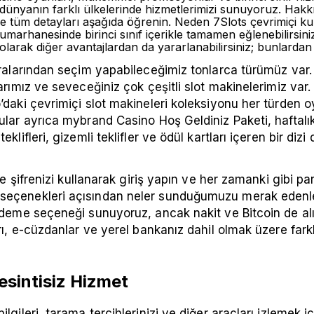
dünyanın farklı ülkelerinde hizmetlerimizi sunuyoruz. Hakkı
 ve tüm detayları aşağıda öğrenin. Neden 7Slots çevrimiçi 
marhanesinde birinci sınıf içerikle tamamen eğlenebilirsini
larak diğer avantajlardan da yararlanabilirsiniz; bunlardan
aralarından seçim yapabileceğimiz tonlarca türümüz var.
rımız ve seveceğiniz çok çeşitli slot makinelerimiz var. 
’daki çevrimiçi slot makineleri koleksiyonu her türde
lar ayrıca mybrand Casino Hoş Geldiniz Paketi, haftalık t
klifleri, gizemli teklifler ve ödül kartları içeren bir di
ve şifrenizi kullanarak giriş yapın ve her zamanki gibi pa
eçenekleri açısından neler sunduğumuzu merak edenler 
ödeme seçeneği sunuyoruz, ancak nakit ve Bitcoin de al
rı, e-cüzdanlar ve yerel bankanız dahil olmak üzere fark
esintisiz Hizmet
gileri, tarama tercihlerinizi ve diğer araçları izlemek içi