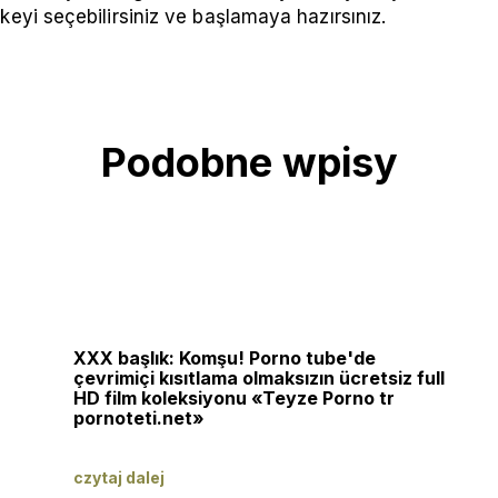
lkeyi seçebilirsiniz ve başlamaya hazırsınız.
Podobne wpisy
XXX başlık: Komşu! Porno tube'de
çevrimiçi kısıtlama olmaksızın ücretsiz full
HD film koleksiyonu «Teyze Porno tr
pornoteti.net»
czytaj dalej