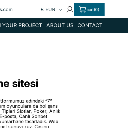
s.com
€ EUR
cart
(0)
N YOUR PROJECT
ABOUT US
CONTACT
e sitesi
Platformumuz adındaki “7”
tüm oyunculara da bol şans
Tipleri Slotlar, Poker, Anlık
E-posta, Canlı Sohbet
 kumarhane tasarladık. Web
izmet sunuyoruz. Casino