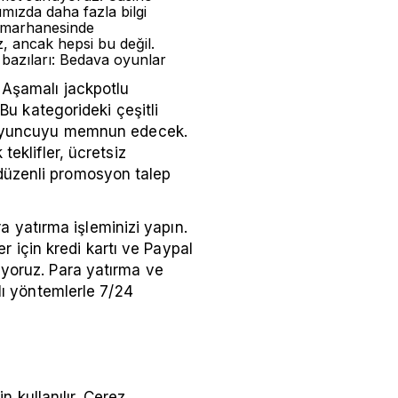
mızda daha fazla bilgi
kumarhanesinde
z, ancak hepsi bu değil.
 bazıları: Bedava oyunlar
 Aşamalı jackpotlu
Bu kategorideki çeşitli
n oyuncuyu memnun edecek.
eklifler, ücretsiz
zi düzenli promosyon talep
ra yatırma işleminizi yapın.
için kredi kartı ve Paypal
ıyoruz. Para yatırma ve
lı yöntemlerle 7/24
n kullanılır. Çerez