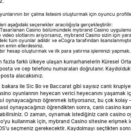
z.
yunlarının bir çalma listesini oluşturmak için oyuncu profil
ri aşağıdaki seçenekler aracılığıyla gerçekleştirilir:
 Tasarlanan Casino bölümündeki mybrand Casino uygulamas
e video slotlarını arıyorsanız, mybrand Casino sizin için yarat
ki tüm oyunlar adildir ve eCogra tarafından lisanslanmıştır
n emin ellerdesiniz.
r hesap oluşturmak ve ilk para yatırma işleminizi yapmak.
 fazla farklı ülkeye ulaşan kumarhanelerin Küresel Ortakl
posta ve cep telefonu numaraları doğrulanır. Kaydolduk
-posta alacaksınız.
 bakara ile Sic Bo ve Baccarat gibi sayısız canlı krupiy
sino oyunlarının heyecan verici heyecanını yaşamak için
asıl oynayacağınızı öğrenmek istiyorsanız, bu çok kolay 
nasıl oynayacağınızı öğrendikten sonra, canlı casino kana
rabilirsiniz. O zaman, oynamak istediğiniz canlı casino
o’yu kullanmak için, mybrand Casino sitesine erişmek iç
OS’u seçmeniz gerekecektir. Kaydolmayı seçtikten sonra 