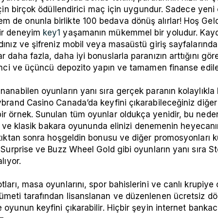
için birçok ödüllendirici maç için uygundur. Sadece yeni
de onunla birlikte 100 bedava dönüş alırlar! Hoş Geldi
ir deneyim
key1
yaşamanın mükemmel bir yoludur. Kayd
ınız ve şifreniz mobil veya masaüstü giriş sayfalarında
 daha fazla, daha iyi bonuslarla paranızın arttığını gör
kinci ve üçüncü depozito yapın ve tamamen finanse edile
anabilen oyunların yanı sıra gerçek paranın kolaylıkla 
ybrand Casino Canada’da keyfini çıkarabileceğiniz diğer
r örnek. Sunulan tüm oyunlar oldukça yenidir, bu nede
let ve klasik bakara oyununda elinizi denemenin heyecanın
tıktan sonra hoşgeldin bonusu ve diğer promosyonları ku
i Surprise ve Buzz Wheel Gold gibi oyunların yanı sıra 
lıyor.
ları, masa oyunlarını, spor bahislerini ve canlı krupiye 
meti tarafından lisanslanan ve düzenlenen ücretsiz dö
yunun keyfini çıkarabilir. Hiçbir şeyin internet bankacıl