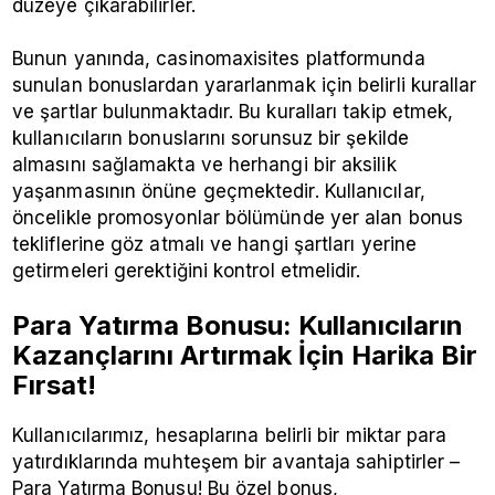
düzeye çıkarabilirler.
Bunun yanında, casinomaxisites platformunda
sunulan bonuslardan yararlanmak için belirli kurallar
ve şartlar bulunmaktadır. Bu kuralları takip etmek,
kullanıcıların bonuslarını sorunsuz bir şekilde
almasını sağlamakta ve herhangi bir aksilik
yaşanmasının önüne geçmektedir. Kullanıcılar,
öncelikle promosyonlar bölümünde yer alan bonus
tekliflerine göz atmalı ve hangi şartları yerine
getirmeleri gerektiğini kontrol etmelidir.
Para Yatırma Bonusu: Kullanıcıların
Kazançlarını Artırmak İçin Harika Bir
Fırsat!
Kullanıcılarımız, hesaplarına belirli bir miktar para
yatırdıklarında muhteşem bir avantaja sahiptirler –
Para Yatırma Bonusu! Bu özel bonus,