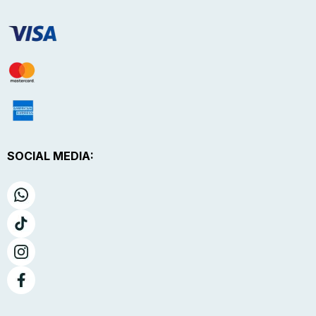
SOCIAL MEDIA: