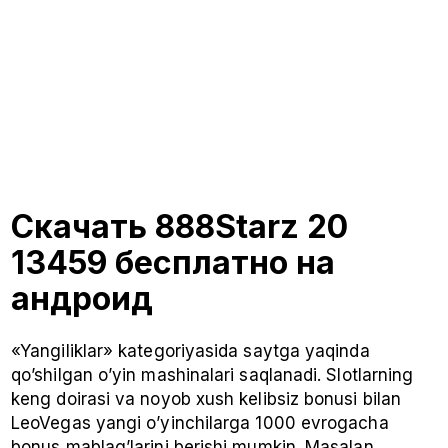
андроид
«Yangiliklar» kategoriyasida saytga yaqinda
qo’shilgan o’yin mashinalari saqlanadi. Slotlarning
keng doirasi va noyob xush kelibsiz bonusi bilan
LeoVegas yangi o’yinchilarga 1000 evrogacha
bonus mablag’larini berishi mumkin. Masalan,
Monopoliya, Dream Catcher, Mega Ball, Crazy Time
va Deal or No Deal. Bu qanday yordam beradi – Siz
kichik va oʻrtacha miqdorda yutib olasiz, lekin
toʻsatdan yiqilib tushish ehtimolini kamaytirasiz
mostbet. Agar siz kazinodan bonus qabul qilsangiz,
sizning pul mablag’ingiz butun dunyoda pul tikish
imkoniga ega bo’ladi. Бонус 100%+100 FS за
регистрацию. Shunga qaramay, siz mas’uliyat bilan
qimor o’ynaganingizga ishonch hosil qiling va hech
bo’lmaganda, albatta, kamaytirishga qodir emassiz.
Shuningdek, u o’ynashda qulaylik yaratish uchun