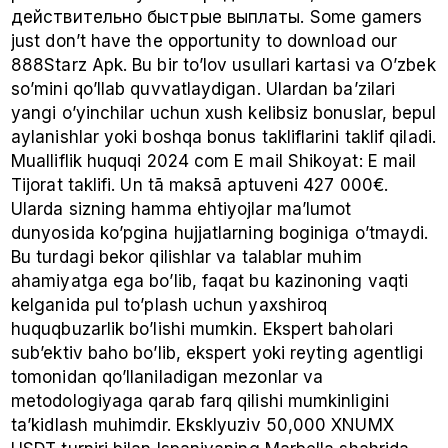
ahamiyatga ega bo’lib, faqat bu kazinoning vaqti
kelganida pul to’plash uchun yaxshiroq
huquqbuzarlik bo’lishi mumkin. Ekspert baholari
sub’ektiv baho bo’lib, ekspert yoki reyting agentligi
tomonidan qo’llaniladigan mezonlar va
metodologiyaga qarab farq qilishi mumkinligini
ta’kidlash muhimdir. Eksklyuziv 50,000 XNUMX
USDT turniri bilan Ispaniyaning Marbella shahrida
hashamatli tajribani yutib oling va yaxta
sayohatidan rohatlaning. Adolat va xavfsizlikni
birinchi o’ringa qo’ygan Maxim88 shifrlash va RNG
larni qo’llaydi.