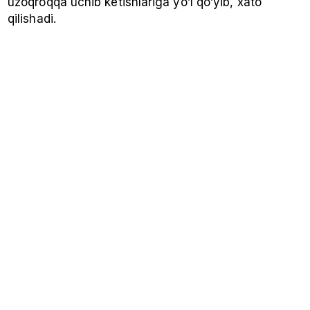
Xavfsizlik
Birinchi depozitning maximal miqdori chiqarildi. Agar
siz pulni yechib olishni istasangiz, mumkin agar u
pul olishning minimal chegarasidan yuqori bo’lsa.
Biroq, har doim o’yinlaringizni qulay va xavfsiz
sahnada o’ynash uchun sizga va sizning kirish