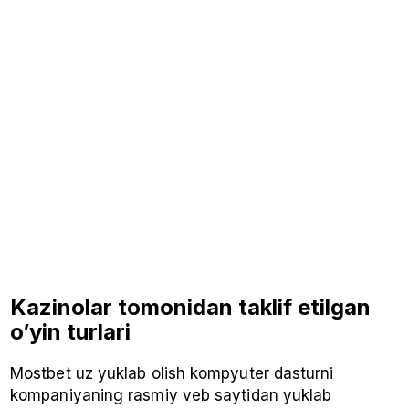
Kazinolar tomonidan taklif etilgan
o’yin turlari
Mostbet uz yuklab olish kompyuter dasturni
kompaniyaning rasmiy veb saytidan yuklab
olishingiz mumkin, bu jarayonni iloji boricha xavfsiz
qiladi. Deyarli barcha onlayn kazinolar ko’plab
onlayn o’yinlarni taklif qiladi va naqd pulni tan
olishni boshlaydi, chunki xarajatlar. Ular odatda
mevalar, yettiliklar, barlar va yulduzlar kabi belgilarni
o’z ichiga oladi. MAXIM88
Tezkor Bonuslar va
Mukofotlar
da ro’yxatdan o’ting. Ammo bu haqiqiy
qimor o’yinlarini ochishdan zavqlanishni istagan
odamlar uchun yashash joyini etkazib berish usulini
taqdim etadi. Shunday qilib o’yin nima. Hisob
qaydnomasini yaratganingizdan so’ng, ro’yxatdan
o’tish uchun ko’plab mukofotlar va doimiy reklama