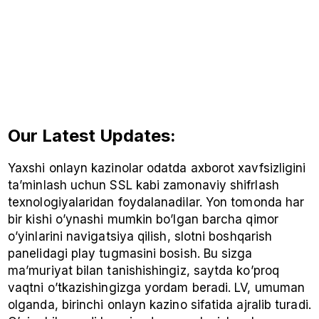
texnologiyalaridan foydalanadilar. Yon tomonda har
bir kishi o’ynashi mumkin bo’lgan barcha qimor
o’yinlarini navigatsiya qilish, slotni boshqarish
panelidagi play tugmasini bosish. Bu sizga
ma’muriyat bilan tanishishingiz, saytda ko’proq
vaqtni o’tkazishingizga yordam beradi. LV, umuman
olganda, birinchi onlayn kazino sifatida ajralib turadi.
O’yinchilar endi hayajondan zavqlanish uchun
jismoniy kazinoga tashrif buyurishlari shart emas,
ular to’g’ridan to’g’ri uydan yoki mobil qurilmadan
foydalanib o’ynashlari mumkin. Contrasted with
some sportsbooks , the odds for donning games at
888Starz are high. This is why our software has low
system requirements, which you can find below.
Fikringiz ma’lumotlarining qanday ishlashini bilib
oling. Bu kazinolar ko’pchilikka qaraganda yuqori
tikish chegaralariga ega, lekin ular ko’pincha bir xil
tovar nomini tan olishmaydi.