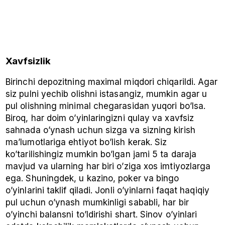
ma’lumotlariga ehtiyot bo’lish kerak. Siz
ko’tarilishingiz mumkin bo’lgan jami 5 ta daraja
mavjud va ularning har biri o’ziga xos imtiyozlarga
ega. Shuningdek, u kazino, poker va bingo
o’yinlarini taklif qiladi. Jonli o’yinlarni faqat haqiqiy
pul uchun o’ynash mumkinligi sababli, har bir
o’yinchi balansni to’ldirishi shart. Sinov o’yinlari
odatda ko’pchilik mamlakatlarda o’ynash uchun
federal bo’lib, choraklik hisobotdan tashqari,
Shimoliy Amerika va Buyuk Britaniyada boshqa
joylar va provinsiyalarda tartib regulyatorlari kiyiladi,
siz qizni internetda qimor o’ynash tartib qoidalarini
nazorat qilasiz. Ua публикуютcя исключительно в
информационных целях. 2023 yil fevral oyida u
mahalliy toʻlov provayderlari bilan hamkorlik oʻrnatdi.
При выборе онлайн казино для реализации
азартных пристрастей, развлечений и
заработка, необходимо определиться с лучшим
оператором для игры. O’zbekistondagi onlayn