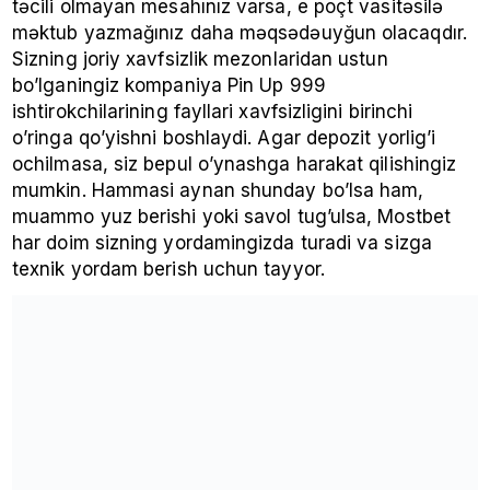
təcili olmayan mesahınız varsa, e poçt vasitəsilə
məktub yazmağınız daha məqsədəuyğun olacaqdır.
Sizning joriy xavfsizlik mezonlaridan ustun
bo’lganingiz kompaniya Pin Up 999
ishtirokchilarining fayllari xavfsizligini birinchi
o’ringa qo’yishni boshlaydi. Agar depozit yorlig’i
ochilmasa, siz bepul o’ynashga harakat qilishingiz
mumkin. Hammasi aynan shunday bo’lsa ham,
muammo yuz berishi yoki savol tug’ulsa, Mostbet
har doim sizning yordamingizda turadi va sizga
texnik yordam berish uchun tayyor.