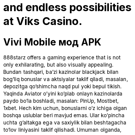
and endless possibilities
at Viks Casino.
Vivi Mobile мод APK
888starz offers a gaming experience that is not
only exhilarating, but also visually appealing.
Bundan tashqari, ba’zi kazinolar blackjack bilan
bog’liq bonuslar va aktsiyalar taklif qiladi, masalan,
depozitga qo’shimcha naqd pul yoki bepul tikish.
Yaqinda Aviator o’yini ko’plab onlayn kazinolarda
paydo bo’la boshladi, masalan: PinUp, Mostbet,
1xbet. Hech kim uchun, bonuslarni o’z ichiga olgan
boshqa uslublar beri mavjud emas. Ular ko’pincha
uchta g’altakga ega va saxiylik bilan beshtagacha
to’lov liniyasini taklif qilishadi. Umuman olganda,