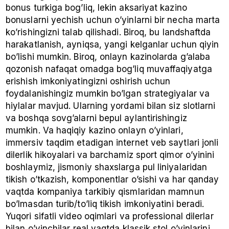
immersiv taqdim etadigan internet veb saytlari jonli
dilerlik hikoyalari va barchamiz sport qimor o’yinini
boshlaymiz, jismoniy shaxslarga pul liniyalaridan
tikish o’tkazish, komponentlar o’sishi va har qanday
vaqtda kompaniya tarkibiy qismlaridan mamnun
bo’lmasdan turib/to’liq tikish imkoniyatini beradi.
Yuqori sifatli video oqimlari va professional dilerlar
bilan o’yinchilar real vaqtda klassik stol o’yinlarini
o’ynash hayajonidan bahramand bo’lishlari mumkin.
U erga kod yuboriladi, uning yordamida siz
hisobingizga kirishni tiklashingiz mumkin.
Shuningdek, bunday yosh futbolchilar bilan pul
tikishni boshlashni tavsiya etmaymiz. Birida 37 ta,
ikkinchisida 38 ta uy bor, ammo barcha raqamlar
666 ga teng – g’alati, to’g’rimi. Yaqinda Aviator
o’yini ko’plab onlayn kazinolarda paydo bo’la
boshladi, masalan: PinUp, Mostbet, 1xbet.