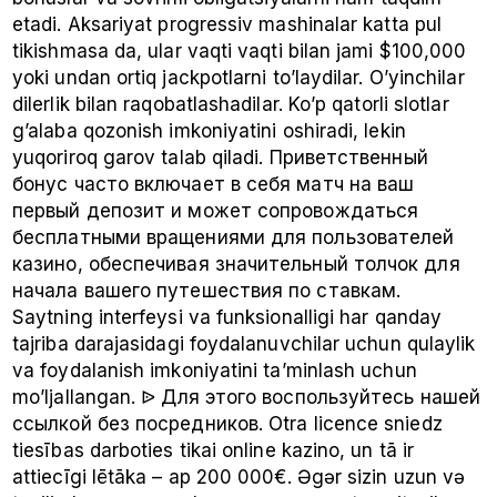
etadi. Aksariyat progressiv mashinalar katta pul
tikishmasa da, ular vaqti vaqti bilan jami $100,000
yoki undan ortiq jackpotlarni to’laydilar. O’yinchilar
dilerlik bilan raqobatlashadilar. Ko’p qatorli slotlar
g’alaba qozonish imkoniyatini oshiradi, lekin
yuqoriroq garov talab qiladi. Приветственный
бонус часто включает в себя матч на ваш
первый депозит и может сопровождаться
бесплатными вращениями для пользователей
казино, обеспечивая значительный толчок для
начала вашего путешествия по ставкам.
Saytning interfeysi va funksionalligi har qanday
tajriba darajasidagi foydalanuvchilar uchun qulaylik
va foydalanish imkoniyatini ta’minlash uchun
mo’ljallangan. ᐉ Для этого воспользуйтесь нашей
ссылкой без посредников. Otra licence sniedz
tiesības darboties tikai online kazino, un tā ir
attiecīgi lētāka – ap 200 000€. Əgər sizin uzun və