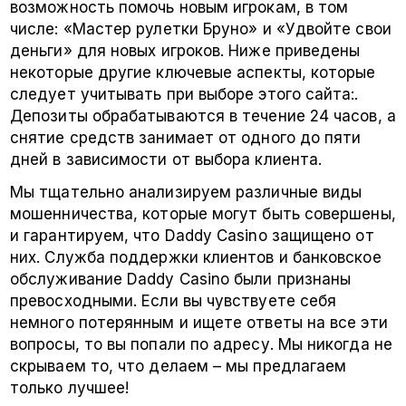
возможность помочь новым игрокам, в том
числе: «Мастер рулетки Бруно» и «Удвойте свои
деньги» для новых игроков. Ниже приведены
некоторые другие ключевые аспекты, которые
следует учитывать при выборе этого сайта:.
Депозиты обрабатываются в течение 24 часов, а
снятие средств занимает от одного до пяти
дней в зависимости от выбора клиента.
Мы тщательно анализируем различные виды
мошенничества, которые могут быть совершены,
и гарантируем, что Daddy Casino защищено от
них. Служба поддержки клиентов и банковское
обслуживание Daddy Casino были признаны
превосходными. Если вы чувствуете себя
немного потерянным и ищете ответы на все эти
вопросы, то вы попали по адресу. Мы никогда не
скрываем то, что делаем – мы предлагаем
только лучшее!