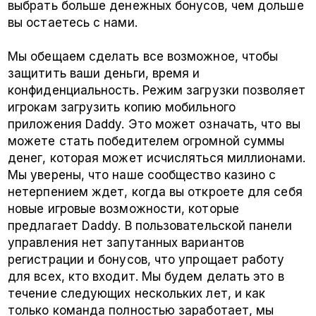
выбрать больше денежных бонусов, чем дольше
вы остаетесь с нами.
Мы обещаем сделать все возможное, чтобы
защитить ваши деньги, время и
конфиденциальность. Режим загрузки позволяет
игрокам загрузить копию мобильного
приложения Daddy. Это может означать, что вы
можете стать победителем огромной суммы
денег, которая может исчисляться миллионами.
Мы уверены, что наше сообщество казино с
нетерпением ждет, когда вы откроете для себя
новые игровые возможности, которые
предлагает Daddy. В пользовательской панели
управления нет запутанных вариантов
регистрации и бонусов, что упрощает работу
для всех, кто входит. Мы будем делать это в
течение следующих нескольких лет, и как
только команда полностью заработает, мы