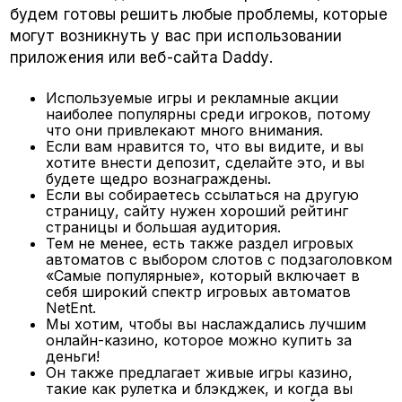
будем готовы решить любые проблемы, которые
могут возникнуть у вас при использовании
приложения или веб-сайта Daddy.
Используемые игры и рекламные акции
наиболее популярны среди игроков, потому
что они привлекают много внимания.
Если вам нравится то, что вы видите, и вы
хотите внести депозит, сделайте это, и вы
будете щедро вознаграждены.
Если вы собираетесь ссылаться на другую
страницу, сайту нужен хороший рейтинг
страницы и большая аудитория.
Тем не менее, есть также раздел игровых
автоматов с выбором слотов с подзаголовком
«Самые популярные», который включает в
себя широкий спектр игровых автоматов
NetEnt.
Мы хотим, чтобы вы наслаждались лучшим
онлайн-казино, которое можно купить за
деньги!
Он также предлагает живые игры казино,
такие как рулетка и блэкджек, и когда вы