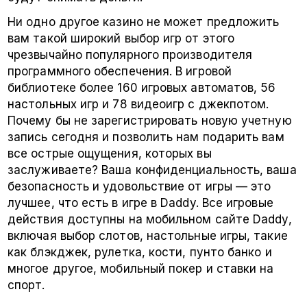
Ни одно другое казино не может предложить
вам такой широкий выбор игр от этого
чрезвычайно популярного производителя
программного обеспечения. В игровой
библиотеке более 160 игровых автоматов, 56
настольных игр и 78 видеоигр с джекпотом.
Почему бы не зарегистрировать новую учетную
запись сегодня и позволить нам подарить вам
все острые ощущения, которых вы
заслуживаете? Ваша конфиденциальность, ваша
безопасность и удовольствие от игры — это
лучшее, что есть в игре в Daddy. Все игровые
действия доступны на мобильном сайте Daddy,
включая выбор слотов, настольные игры, такие
как блэкджек, рулетка, кости, пунто банко и
многое другое, мобильный покер и ставки на
спорт.