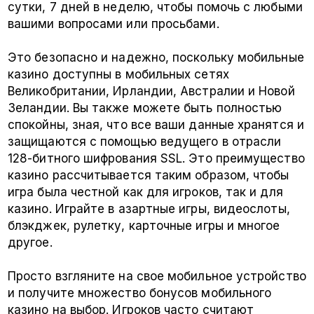
сутки, 7 дней в неделю, чтобы помочь с любыми
вашими вопросами или просьбами.
Это безопасно и надежно, поскольку мобильные
казино доступны в мобильных сетях
Великобритании, Ирландии, Австралии и Новой
Зеландии. Вы также можете быть полностью
спокойны, зная, что все ваши данные хранятся и
защищаются с помощью ведущего в отрасли
128-битного шифрования SSL. Это преимущество
казино рассчитывается таким образом, чтобы
игра была честной как для игроков, так и для
казино. Играйте в азартные игры, видеослоты,
блэкджек, рулетку, карточные игры и многое
другое.
Просто взгляните на свое мобильное устройство
и получите множество бонусов мобильного
казино на выбор. Игроков часто считают