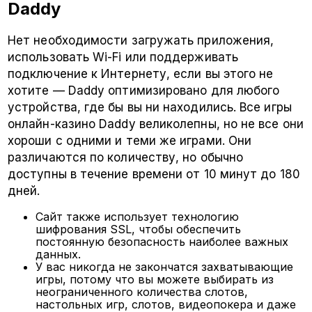
Daddy
Нет необходимости загружать приложения,
использовать Wi-Fi или поддерживать
подключение к Интернету, если вы этого не
хотите — Daddy оптимизировано для любого
устройства, где бы вы ни находились. Все игры
онлайн-казино Daddy великолепны, но не все они
хороши с одними и теми же играми. Они
различаются по количеству, но обычно
доступны в течение времени от 10 минут до 180
дней.
Сайт также использует технологию
шифрования SSL, чтобы обеспечить
постоянную безопасность наиболее важных
данных.
У вас никогда не закончатся захватывающие
игры, потому что вы можете выбирать из
неограниченного количества слотов,
настольных игр, слотов, видеопокера и даже