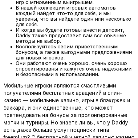
игр с мгновенным выигрышем.
В нашей коллекции игровых автоматов
каждый найдет что-то для себя, и мы
уверены, что вы найдете один или несколько
для себя.
И когда вы будете готовы внести депозит,
Daddy также предоставит вам все обычные
методы на выбор.
Воспользуйтесь своим приветственным
бонусом, а также выгодными предложениями
для новых игроков.
Они работают очень хорошо, очень хорошо
спроектированы и кажутся очень надежными
и безопасными в использовании.
Мобильные игроки являются счастливыми
получателями бесплатных вращений в спин-
казино — мобильные казино, игры в блэкджек и
баккара, и они единственные, кто может
претендовать на бонусы за пролонгированные
матчи и турниры. Но знаете ли вы, что у Daddy
есть даже больше услуг подписки типа
freemium? С бесплатной учетной записью казино