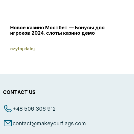
Новое казино Мостбет — Бонусы для
игроков 2024, слоты казино демо
czytaj dalej
CONTACT US
+48 506 306 912
contact@makeyourflags.com