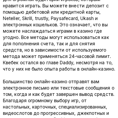
нравится играть. Вы можете внести депозит с
помощью дебетовой или кредитной карты,
Neteller, Skrill, trustly, Paysafecard, Ukash и
электронных кошельков. Это означает, что вы
можете наслаждаться играми в казино где
угодно. Все методы могут использоваться как
для пополнения счета, так и для снятия
средств, но в зависимости от используемого
метода может применяться 24-часовой лимит.
Квебек остался во главе Daddy, несмотря на то,
что у них не было опыта работы в онлайн-казино.
Большинство онлайн-казино отправят вам
электронное письмо или текстовые сообщения о
том, когда и как будет завершен вывод средств.
Благодаря огромному выбору игр, от
настольных, карточных, специализированных,
видеослотов до прогрессивных, джекпотных и