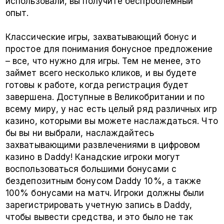
использовали, вы получите беспроблемный
опыт.
Классические игры, захватывающий бонус и
простое для понимания бонусное предложение
– все, что нужно для игры. Тем не менее, это
займет всего несколько кликов, и вы будете
готовы к работе, когда регистрация будет
завершена. Доступные в Великобритании и по
всему миру, у нас есть целый ряд различных игр
казино, которыми вы можете наслаждаться. Что
бы вы ни выбрали, наслаждайтесь
захватывающими развлечениями в цифровом
казино в Daddy! Канадские игроки могут
воспользоваться большими бонусами с
бездепозитным бонусом Daddy 10%, а также
100% бонусами на матч. Игроки должны были
зарегистрировать учетную запись в Daddy,
чтобы вывести средства, и это было не так