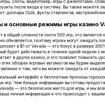
игры, слоты, видеопокер, игры с джекпотами, слов
рузить после входа в систему. Вы также можете за
т: доллары США, фунты стерлингов, австралийские
ы и основные режимы игры казино V
т в общей сложности почти 500 игр, что является 
нно обновляется, поэтому игроки могут ожидать по
депозит в $1 от Vavada — это бонус в размере 300
рый будет действовать в течение одной недели с м
ватает в других казино, и это позволит повысить ур
В этих обзорах игровых автоматов мы будем выдел
тавление о том, чего вы можете ожидать от каждой
кальный интерфейс и бесплатные прогнозы гороско
ых игр. Чем больше информации вы готовы предост
avada — это безопасное место для игры, и мы все
 ваша личная информация и что происходит с ваши