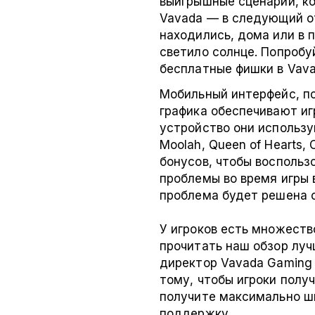
выигрышные сценарии, к
Vavada — в следующий от
находились, дома или в 
светило солнце. Попробу
бесплатные фишки в Vava
Мобильный интерфейс, по
графика обеспечивают иг
устройство они использу
Moolah, Queen of Hearts, 
бонусов, чтобы воспольз
проблемы во время игры 
проблема будет решена 
У игроков есть множеств
прочитать наш обзор луч
директор Vavada Gaming
тому, чтобы игроки полу
получите максимально ши
поддержку.