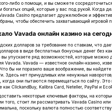
кого-либо о помощи, и вы сможете сосредоточиться
 богатых опций, которые у вас под рукой. Когда д
Vavada Casino предлагает дружелюбное и эффекти
браны, чтобы обеспечить захватывающий игровой п
ало Vavada онлайн казино на сегод
дских долларов за требование по ставкам, что да
долларов в виде бесплатных бонусных денег без ка
о вы упускаете ряд возможностей, которые можно
я Vavada. Vavada — известное онлайн-казино, изв
Что бы ни поразило ваше воображение, вы найдете 
ги. Здесь нет причудливых или ненужных наворотов
, когда они пытаются перемещаться по сайту. Это 
как ClickandBuy, Kalibra Card, Neteller, PayPal и Eco
доставить некоторые ключевые факторы, на котор
и того, стоит ли рассматривать Vavada Casino или 
имальна, поскольку валюта полностью соответству