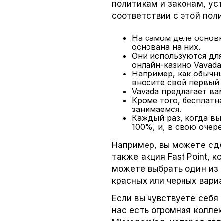
политикам и законам, ус
соответствии с этой пол
На самом деле основн
основана на них.
Они используются для
онлайн-казино Vavada
Например, как обычны
вносите свой первый 
Vavada предлагает в
Кроме того, бесплатн
занимаемся.
Каждый раз, когда вы
100%, и, в свою очер
Например, вы можете сде
также акция Fast Point,
можете выбрать один из 
красных или черных вари
Если вы чувствуете себя
нас есть огромная колле