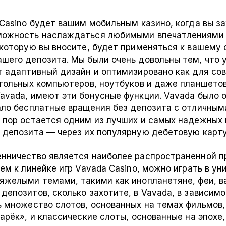
Casino будет вашим мобильным казино, когда вы за
можность наслаждаться любимыми впечатлениями 
 которую вы вносите, будет применяться к вашему с
шего депозита. Мы были очень довольны тем, что 
т адаптивный дизайн и оптимизировано как для с
стольных компьютеров, ноутбуков и даже планшетов
avada, имеют эти бонусные функции. Vavada было 
ало бесплатные вращения без депозита с отличным
 пор остается одним из лучших и самых надежных 
 депозита — через их популярную дебетовую карту
нничество является наиболее распространенной пр
ем к линейке игр Vavada Casino, можно играть в ун
яжелыми темами, такими как инопланетяне, феи, в
депозитов, сколько захотите, в Vavada, в зависимо
ь множество слотов, основанных на темах фильмов,
арёк», и классические слоты, основанные на эпохе,