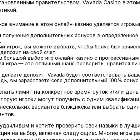
тановленным правительством. Vavada Casino в этом
итикой.
ое внимание в этом онлайн-казино уделяется игровы
 получения дополнительных бонусов в определенное 
.
й игрок, вы можете выбрать, чтобы бонус был зачисле
депозит на свой счет.
ам большой выбор игр онлайн-казино с прогрессивным
ая игра — это отличный шанс проверить, нравится ли 
 делаете депозит, Vavada будет соответствовать ваш
едь, вы заработаете себе дополнительный 100% бонус 
лать лимит на конкретное время суток и/или день
 которую игроки могут получить с одним квалификац
нескольких вариантов блэкджека или выбрать оди
антов.
 удачливым и хотите проверить свои навыки в лучши
кция на выбор, включая следующие:. Многие игры 