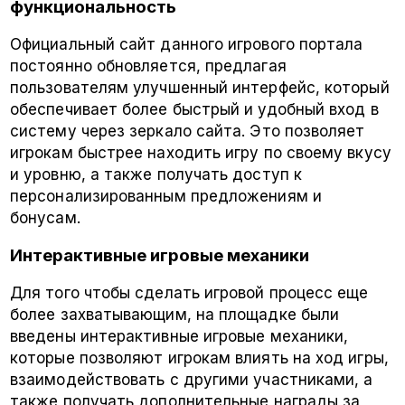
функциональность
Официальный сайт данного игрового портала
постоянно обновляется, предлагая
пользователям улучшенный интерфейс, который
обеспечивает более быстрый и удобный вход в
систему через зеркало сайта. Это позволяет
игрокам быстрее находить игру по своему вкусу
и уровню, а также получать доступ к
персонализированным предложениям и
бонусам.
Интерактивные игровые механики
Для того чтобы сделать игровой процесс еще
более захватывающим, на площадке были
введены интерактивные игровые механики,
которые позволяют игрокам влиять на ход игры,
взаимодействовать с другими участниками, а
также получать дополнительные награды за