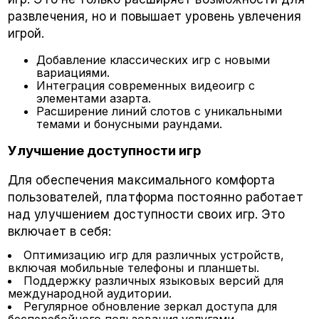
развлечения, но и повышает уровень увлечения
игрой.
Добавление классических игр с новыми
вариациями.
Интеграция современных видеоигр с
элементами азарта.
Расширение линий слотов с уникальными
темами и бонусными раундами.
Улучшение доступности игр
Для обеспечения максимального комфорта
пользователей, платформа постоянно работает
над улучшением доступности своих игр. Это
включает в себя:
Оптимизацию игр для различных устройств,
включая мобильные телефоны и планшеты.
Поддержку различных языковых версий для
международной аудитории.
Регулярное обновление зеркал доступа для