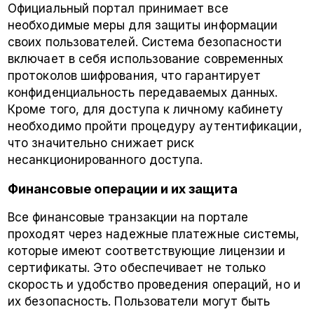
Официальный портал принимает все
необходимые меры для защиты информации
своих пользователей. Система безопасности
включает в себя использование современных
протоколов шифрования, что гарантирует
конфиденциальность передаваемых данных.
Кроме того, для доступа к личному кабинету
необходимо пройти процедуру аутентификации,
что значительно снижает риск
несанкционированного доступа.
Финансовые операции и их защита
Все финансовые транзакции на портале
проходят через надежные платежные системы,
которые имеют соответствующие лицензии и
сертификаты. Это обеспечивает не только
скорость и удобство проведения операций, но и
их безопасность. Пользователи могут быть