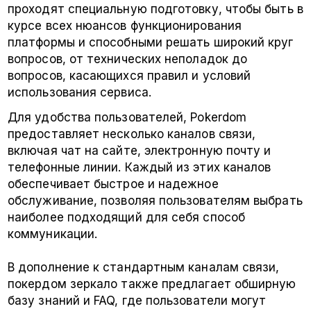
проходят специальную подготовку, чтобы быть в
курсе всех нюансов функционирования
платформы и способными решать широкий круг
вопросов, от технических неполадок до
вопросов, касающихся правил и условий
использования сервиса.
Для удобства пользователей, Pokerdom
предоставляет несколько каналов связи,
включая чат на сайте, электронную почту и
телефонные линии. Каждый из этих каналов
обеспечивает быстрое и надежное
обслуживание, позволяя пользователям выбрать
наиболее подходящий для себя способ
коммуникации.
В дополнение к стандартным каналам связи,
покердом зеркало также предлагает обширную
базу знаний и FAQ, где пользователи могут