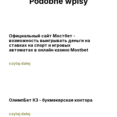
Podobne wpisy
Официальный сайт Мостбет -
возможность выигрывать деньги на
ставках на спорт и игровых
автоматах в онлайн казино Mostbet
czytaj dalej
ОлимпБет КЗ - букмекерская контора
czytaj dalej