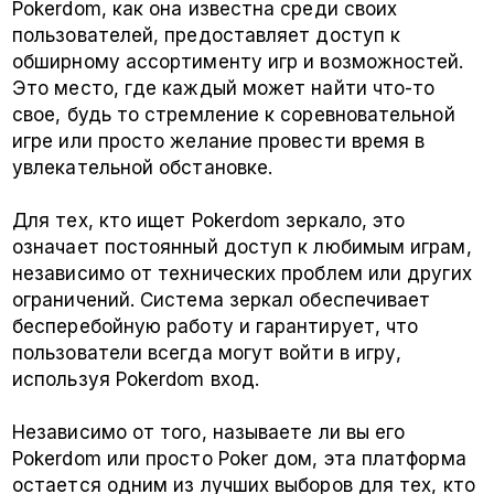
Pokerdom, как она известна среди своих
пользователей, предоставляет доступ к
обширному ассортименту игр и возможностей.
Это место, где каждый может найти что-то
свое, будь то стремление к соревновательной
игре или просто желание провести время в
увлекательной обстановке.
Для тех, кто ищет Pokerdom зеркало, это
означает постоянный доступ к любимым играм,
независимо от технических проблем или других
ограничений. Система зеркал обеспечивает
бесперебойную работу и гарантирует, что
пользователи всегда могут войти в игру,
используя Pokerdom вход.
Независимо от того, называете ли вы его
Pokerdom или просто Poker дом, эта платформа
остается одним из лучших выборов для тех, кто