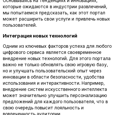
Основываясь на тенденциях и инновациях,
которые ожидаются в индустрии развлечений,
мы попытаемся предсказать, как этот портал
может расширить свои услуги и привлечь новых
пользователей.
Интеграция новых технологий
Одним из ключевых факторов успеха для любого
цифрового сервиса является своевременное
внедрение новых технологий. Для этого портала
важно не только обновлять свою игровую базу,
но и улучшать пользовательский опыт через
инновации в области безопасности, удобства
использования и интерактивности. Например,
внедрение систем искусственного интеллекта
может значительно улучшить персонализацию
предложений для каждого пользователя, что в
свою очередь повысит лояльность и
вовлеченность аудитории.