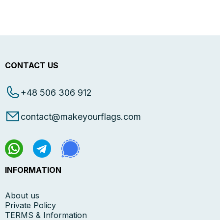
CONTACT US
+48 506 306 912
contact@makeyourflags.com
INFORMATION
About us
Private Policy
TERMS & Information