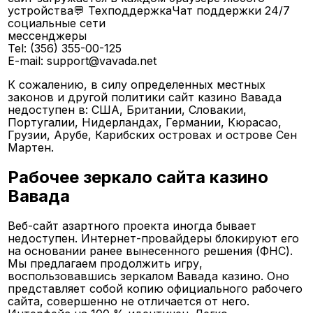
устройства💬 ТехподдержкаЧат поддержки 24/7
социальные сети
мессенджеры
Tel: (356) 355-00-125
E-mail: support@vavada.net
К сожалению, в силу определенных местных
законов и другой политики сайт казино Вавада
недоступен в: США, Британии, Словакии,
Португалии, Нидерландах, Германии, Кюрасао,
Грузии, Арубе, Карибских островах и острове Сен
Мартен.
Рабочее зеркало сайта казино
Вавада
Веб-сайт азартного проекта иногда бывает
недоступен. Интернет-провайдеры блокируют его
на основании ранее вынесенного решения (ФНС).
Мы предлагаем продолжить игру,
воспользовавшись зеркалом Вавада казино. Оно
представляет собой копию официального рабочего
сайта, совершенно не отличается от него.