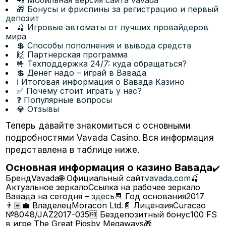
📲 Мобильная версия сайта vavada
🎁 Бонусы и фриспины за регистрацию и первый
депозит
🍒 Игровые автоматы от лучших провайдеров
мира
💲 Способы пополнения и вывода средств
🙌 Партнерская программа
🤟 Техподдержка 24/7: куда обращаться?
💲 Денег надо – играй в Вавада
ℹ️ Итоговая информация о Вавада Казино
✅️ Почему стоит играть у нас?
❓ Популярные вопросы
💎 Отзывы
Теперь давайте знакомиться с основными
подробностями Vavada Casino. Вся информация
представлена ​​в таблице ниже.
Основная информация о казино Вавада
✔️
БрендVavada🌐 Официальный сайт
vavada.com
🍒
Актуальное зеркалоСсылка на рабочее зеркало
Вавада на сегодня –
здесь
📆 Год основания2017
👨🏽‍💼 ВладелецMoracon Ltd.📄 ЛицензияCuracao
№8048/JAZ2017-035🆓 Бездепозитный бонус100 FS
в игре The Great Pigsby Megaways🎁