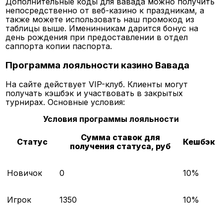
Дополнительные коды для вавада можно получить
непосредственно от веб-казино к праздникам, а
также можете использовать наш промокод из
таблицы выше. Именинникам дарится бонус на
день рождения при предоставлении в отдел
саппорта копии паспорта.
Программа лояльности казино Вавада
На сайте действует VIP-клуб. Клиенты могут
получать кэшбэк и участвовать в закрытых
турнирах. Основные условия:
Условия программы лояльности
Сумма ставок для
Статус
Кешбэк
получения статуса, руб
Новичок
0
10%
Игрок
1350
10%