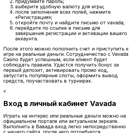
придумайте пароль;
выберите удобную валюту для игры;
после заполнения всех полей, нажмите
«Регистрация»;
откройте почту и найдите письмо от vavada;
перейдите по ссылке в письме для
завершения регистрации и активации вашего
аккаунта.
После этого можно пополнить счет и приступить к
игре на реальные деньги. Сотрудничество с Vavada
Casino будет успешным, если клиент будет
соблюдать правила. Удастся получить бонус за
первый депозит, активировать промо код,
запустить популярные слоты, оформить вывод
средств, поучаствовать в турнирах.
<
Вход в личный кабинет Vavada
Играть на интерес или реальные деньги можно на
официальном портале или актуальном зеркале.
Выполнить в Вавада вход легко непосредственно
с нашего сайта, после чего потребуется