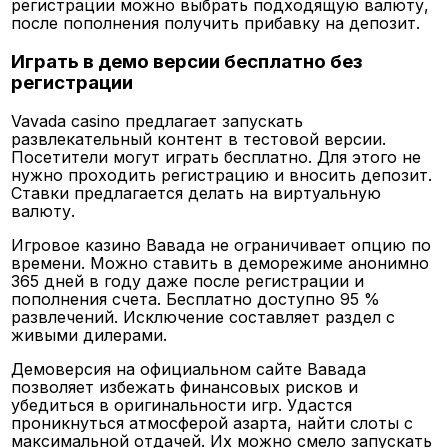
регистрации можно выбрать подходящую валюту,
после пополнения получить прибавку на депозит.
Играть в демо версии бесплатно без
регистрации
Vavada casino предлагает запускать
развлекательный контент в тестовой версии.
Посетители могут играть бесплатно. Для этого не
нужно проходить регистрацию и вносить депозит.
Ставки предлагается делать на виртуальную
валюту.
Игровое казино Вавада не ограничивает опцию по
времени. Можно ставить в деморежиме анонимно
365 дней в году даже после регистрации и
пополнения счета. Бесплатно доступно 95 %
развлечений. Исключение составляет раздел с
живыми дилерами.
Демоверсия на официальном сайте Вавада
позволяет избежать финансовых рисков и
убедиться в оригинальности игр. Удастся
проникнуться атмосферой азарта, найти слоты с
максимальной отдачей. Их можно смело запускать