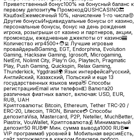
Приветственный бонус100% на бонусный баланс к
первому депозиту🔤 ПромокодQUSHCASINO🔙
КэшбэкЕжемесячный 10%, начисление 1-го числа🤑
Другие бонусыИндивидуальные бонусы от казино,
персональные бонусы, бонус на день рождения
игрока, розыгрыши от казино и партнеров, акции,
промокоды, ежедневные джекпоты от казино🎰
Количество игр4500+🧑‍💻 Лучшие игровые
провайдерыBGaming, EGT, Endorphina, Evolution
Gaming, Hacksaw Gaming, Igrosoft, Microgaming,
NetEnt, Nolimit City, Play’n Go, Playtech, Pragmatic
Play, Push Gaming, Quickspin, Relax Gaming,
Thunderkick, Yggdrasil🌍 Язык интepфeйcaРусский,
Английский, Казахский, Польский и еще 13
государственных языков мира👋 Способы
регистрацииEmail или телефон💵 Валюта20
различных фиатных валют, включая: USD, EUR,
RUB, UAH
Криптовалюты: Bitcoin, Ethereum, Tether TRC-20 /
ERC-20, Litecoin, TRON, Binance💳 Способы
депозитаVisa, Mastercard, P2P, Neteller, MuchBetter,
Piastrix, VouWallet, Криптовалюта💰 Минимальный
депозит50 RUB💸 Мин. сумма вывода1000 RUB👑
VIP программа6 уровней📱 Мобильная версияЕсть,
сайт загружается в каждом браузере любого