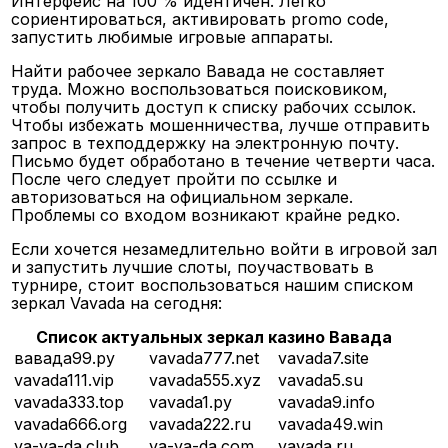
Интерфейс на 100 % идентичен. Легко
сориентироваться, активировать promo code,
запустить любимые игровые аппараты.
Найти рабочее зеркало Вавада не составляет
труда. Можно воспользоваться поисковиком,
чтобы получить доступ к списку рабочих ссылок.
Чтобы избежать мошенничества, лучше отправить
запрос в техподдержку на электронную почту.
Письмо будет обработано в течение четверти часа.
После чего следует пройти по ссылке и
авторизоваться на официальном зеркале.
Проблемы со входом возникают крайне редко.
Если хочется незамедлительно войти в игровой зал
и запустить лучшие слоты, поучаствовать в
турнире, стоит воспользоваться нашим списком
зеркал Vavada на сегодня:
Список актуальных зеркал казино Вавада
вавада99.ру
vavada777.net
vavada7.site
vavada111.vip
vavada555.xyz
vavada5.su
vavada333.top
vavada1.ру
vavada9.info
vavada666.org
vavada222.ru
vavada49.win
va-va-da.club
va-va-da.com
vavada.ru