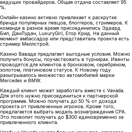
ведущих провайдеров. Общая отдача составляет 95
%.
Онлайн-казино активно привлекает к раскрутке
бренда популярных певцов, блоггеров, стримеров. К
команде в разное время присоединились Эдвард
Бил, ДанЛудан, LuxuryGirl, Егор Крид. На данный
момент амбассадор или представитель проекта есть
стример Меллстрой.
Казино Вавада предлагает выгодные условия. Можно
получить бонусы, поучаствовать в турнирах. Ивенты
проводятся для клиентов в бронзовом, серебряном,
золотом, платиновом статусе. К Новому году
разыгрывалось множество автомобилей марки
Mercedes и BMW.
Каждый клиент может заработать вместе с Vavada.
Для этого нужно присоединиться к партнерской
программе. Можно получать до 50 % от дохода
проекта от привлеченных игроков. Кроме того,
предлагается выбрать модель вознаграждения CPA.
Это позволит получать до $300 единовременно за
привлеченного клиента.