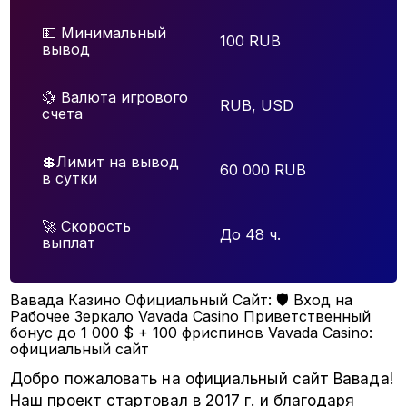
💵 Минимальный
100 RUB
вывод
💱 Валюта игрового
RUB, USD
счета
💲Лимит на вывод
60 000 RUB
в сутки
🚀 Скорость
До 48 ч.
выплат
Вавада Казино Официальный Сайт: 🛡️ Вход на
Рабочее Зеркало Vavada Casino Приветственный
бонус до 1 000 $ + 100 фриспинов Vavada Casino:
официальный сайт
Добро пожаловать на официальный сайт Вавада!
Наш проект стартовал в 2017 г. и благодаря