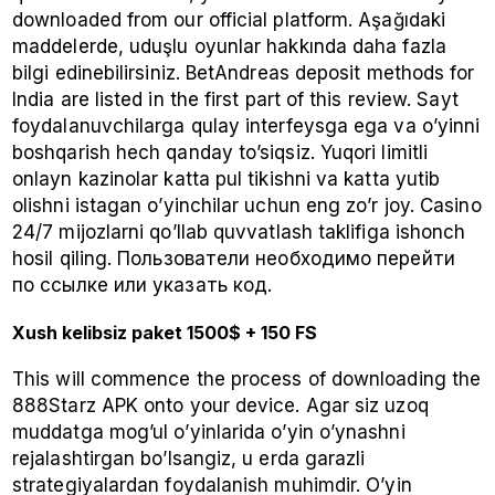
downloaded from our official platform. Aşağıdaki
maddelerde, uduşlu oyunlar hakkında daha fazla
bilgi edinebilirsiniz. BetAndreas deposit methods for
India are listed in the first part of this review. Sayt
foydalanuvchilarga qulay interfeysga ega va o’yinni
boshqarish hech qanday to’siqsiz. Yuqori limitli
onlayn kazinolar katta pul tikishni va katta yutib
olishni istagan o’yinchilar uchun eng zo’r joy. Casino
24/7 mijozlarni qo’llab quvvatlash taklifiga ishonch
hosil qiling. Пользователи необходимо перейти
по ссылке или указать код.
Xush kelibsiz paket 1500$ + 150 FS
This will commence the process of downloading the
888Starz APK onto your device. Agar siz uzoq
muddatga mog’ul o’yinlarida o’yin o’ynashni
rejalashtirgan bo’lsangiz, u erda garazli
strategiyalardan foydalanish muhimdir. O’yin