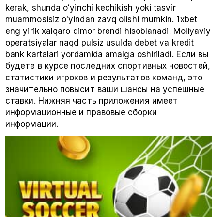
kerak, shunda oʻyinchi kechikish yoki tasvir
muammosisiz oʻyindan zavq olishi mumkin. 1xbet
eng yirik xalqaro qimor brendi hisoblanadi. Moliyaviy
operatsiyalar naqd pulsiz usulda debet va kredit
bank kartalari yordamida amalga oshiriladi. Если вы
будете в курсе последних спортивных новостей,
статистики игроков и результатов команд, это
значительно повысит ваши шансы на успешные
ставки. Нижняя часть приложения имеет
информационные и правовые сборки
информации.