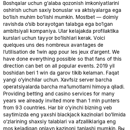
Boshqalar uchun g’alaba qozonish imkoniyatlarini
oshirish uchun saxiy bonuslar va aktsiyalarga ega
bo’lish muhim bo’lishi mumkin. Mostbet — doimiy
ravishda o’sib borayotgan talabga ega bo’lgan
ambitsiyali kompaniya. Ular kelajakda profilaktika
kurslari uchun tayyor bo’lishlari kerak. Voici
quelques uns des nombreux avantages de
l’utilisation de 1win app pour les jeux d’argent. We
have done everything possible so that fans of this
direction can bet on all popular events. 2019 yil
boshidan beri 1 win da garov tikib kelaman. Faqat
yangi o’yinchilar uchun. Xavfsiz server barcha
operatsiyalarda barcha ma’lumotlarni himoya qiladi.
Providing betting and casino services for many
years we already invited more than 1 mln punters
from 93 countries. Har bir o’yinchi bizning veb
saytimizda eng yaxshi blackjack kazinolari bo’limida
o’zlarining shaxsiy talablari va afzalliklariga eng
mos keladigan onlayn kazinoni tanlashi mumkin. Вы