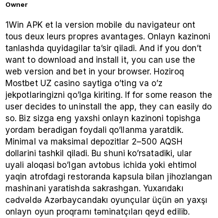
Owner
1Win APK et la version mobile du navigateur ont
tous deux leurs propres avantages. Onlayn kazinoni
tanlashda quyidagilar taʼsir qiladi. And if you don’t
want to download and install it, you can use the
web version and bet in your browser. Hoziroq
Mostbet UZ casino saytiga o’ting va o’z
jekpotlaringizni qo’lga kiriting. If for some reason the
user decides to uninstall the app, they can easily do
so. Biz sizga eng yaxshi onlayn kazinoni topishga
yordam beradigan foydali qo’llanma yaratdik.
Minimal va maksimal depozitlar 2–500 AQSH
dollarini tashkil qiladi. Bu shuni ko’rsatadiki, ular
uyali aloqasi bo’lgan avtobus ichida yoki ehtimol
yaqin atrofdagi restoranda kapsula bilan jihozlangan
mashinani yaratishda sakrashgan. Yuxarıdakı
cədvəldə Azərbaycandakı oyunçular üçün ən yaxşı
onlayn oyun proqramı təminatçıları qeyd edilib.