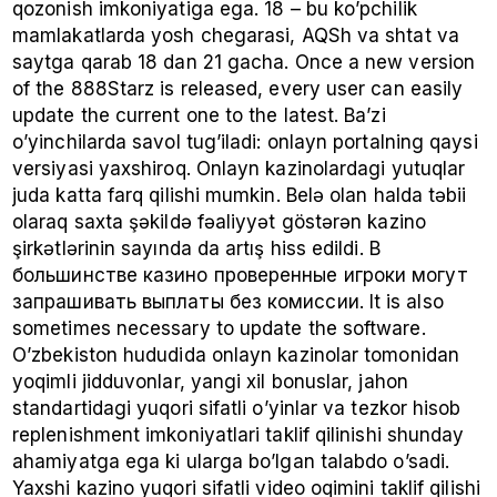
qozonish imkoniyatiga ega. 18 – bu ko’pchilik
mamlakatlarda yosh chegarasi, AQSh va shtat va
saytga qarab 18 dan 21 gacha. Once a new version
of the 888Starz is released, every user can easily
update the current one to the latest. Ba’zi
o’yinchilarda savol tug’iladi: onlayn portalning qaysi
versiyasi yaxshiroq. Onlayn kazinolardagi yutuqlar
juda katta farq qilishi mumkin. Belə olan halda təbii
olaraq saxta şəkildə fəaliyyət göstərən kazino
şirkətlərinin sayında da artış hiss edildi. В
большинстве казино проверенные игроки могут
запрашивать выплаты без комиссии. It is also
sometimes necessary to update the software.
O’zbekiston hududida onlayn kazinolar tomonidan
yoqimli jidduvonlar, yangi xil bonuslar, jahon
standartidagi yuqori sifatli o’yinlar va tezkor hisob
replenishment imkoniyatlari taklif qilinishi shunday
ahamiyatga ega ki ularga bo’lgan talabdo o’sadi.
Yaxshi kazino yuqori sifatli video oqimini taklif qilishi