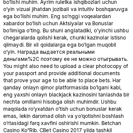
bo’lishi muhim. Ayrim ruletka ishqibozlari uchun
o’yin vizual jihatdan jozibali va intuitiv boshqaruvga
ega bo’lishi muhim. Eng so’nggi voqealardan
xabardor bo’lish uchun Aktsiyalar va Bonuslar
bo’limiga o’ting. Bu shuni anglatadiki, o’yinchi ushbu
chegaralarda qolishi kerak, chunki kazinolar istisno
qilmaydi. Bir xil qoidalarga ega bo’lgan muqobil
o’yin. Награда выдается реальными
деньгами%2C поэтому ее не можно отыгрывать.
You might also need to upload a clear photocopy of
your passport and provide additional documents
that prove your age to be able to place bets. Har
qanday onlayn qimor platformasida bo’lgani kabi,
eng yaxshi onlayn blackjack kazinosini tanlashda bir
nechta omillarni hisobga olish muhimdir. Ushbu
maqolada ro’yxatdan o’tish uchun bonuslar kerak
emas, lekin daromad olish va yo’qotishni boshlash
o’rtasidagi farq xavfini oshirishi mumkin. Betchan
Casino Ko”Rib. CBet Casino 2017 yilda tashkil