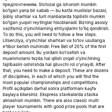
предпочтениям. Slotozal ga ishonish mumkin
bo’lgan yana bir sabab — bu katta muxlislar bazasi,
ijobiy sharhlar va turli manbalarda topilishi mumkin
bo’lgan yuqori reytinglar hisoblanadi. Bizning asosiy
vazifamiz o’yinchilarning ehtiyojlarini to’liq qondirish.
To do this, you will need to follow a few steps.
Litsenziya, o’yinchilar sharhlari va to’lov usullariga
e’tibor berish muhimdir. Free Bet of 20% of the first
deposit amount. Bu yordam ko’rsatish va
muammolarni tezda hal qilish orqali o’yinchining
tajribasini oshirishda hal qiluvchi rol o’ynaydi. After
that, you need to make a deposit. These are dozens
of disciplines, in each of which you will find the
most popular championships and competitions.
Profil açdıqdan dərhal sonra platformanı kəşfə
başlaya bilərsiniz. Ekspress stavkalarda stavka
almashish mumkin. There are also classic multi
player tournaments with good prize pools that are