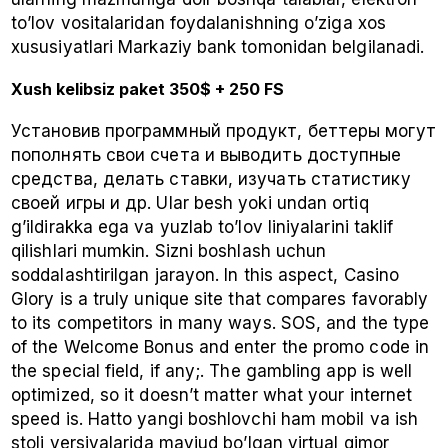
to’lov vositalaridan foydalanishning o’ziga xos
xususiyatlari Markaziy bank tomonidan belgilanadi.
Xush kelibsiz paket 350$ + 250 FS
Установив программный продукт, беттеры могут
пополнять свои счета и выводить доступные
средства, делать ставки, изучать статистику
своей игры и др. Ular besh yoki undan ortiq
g’ildirakka ega va yuzlab to’lov liniyalarini taklif
qilishlari mumkin. Sizni boshlash uchun
soddalashtirilgan jarayon. In this aspect, Casino
Glory is a truly unique site that compares favorably
to its competitors in many ways. SOS, and the type
of the Welcome Bonus and enter the promo code in
the special field, if any;. The gambling app is well
optimized, so it doesn’t matter what your internet
speed is. Hatto yangi boshlovchi ham mobil va ish
stoli versiyalarida mavjud bo’lgan virtual qimor