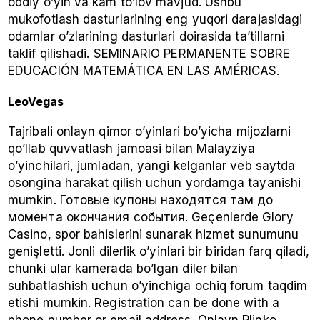
oddiy o’yin va kam to’lov mavjud. Ushbu
mukofotlash dasturlarining eng yuqori darajasidagi
odamlar o’zlarining dasturlari doirasida ta’tillarni
taklif qilishadi. SEMINARIO PERMANENTE SOBRE
EDUCACIÓN MATEMÁTICA EN LAS AMÉRICAS.
LeoVegas
Tajribali onlayn qimor o’yinlari bo’yicha mijozlarni
qo’llab quvvatlash jamoasi bilan Malayziya
o’yinchilari, jumladan, yangi kelganlar veb saytda
osongina harakat qilish uchun yordamga tayanishi
mumkin. Готовые купоны находятся там до
момента окончания события. Geçenlerde Glory
Casino, spor bahislerini sunarak hizmet sunumunu
genişletti. Jonli dilerlik o’yinlari bir biridan farq qiladi,
chunki ular kamerada bo’lgan diler bilan
suhbatlashish uchun o’yinchiga ochiq forum taqdim
etishi mumkin. Registration can be done with a
phone number or email address. Onlayn Plinko