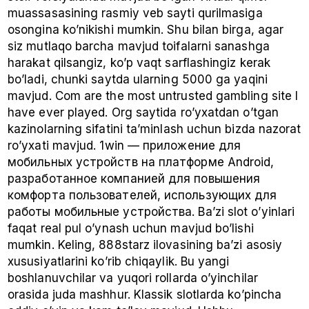
muassasasining rasmiy veb sayti qurilmasiga
osongina ko’nikishi mumkin. Shu bilan birga, agar
siz mutlaqo barcha mavjud toifalarni sanashga
harakat qilsangiz, ko’p vaqt sarflashingiz kerak
bo’ladi, chunki saytda ularning 5000 ga yaqini
mavjud. Com are the most untrusted gambling site I
have ever played. Org saytida ro’yxatdan o’tgan
kazinolarning sifatini ta’minlash uchun bizda nazorat
ro’yxati mavjud. 1win — приложение для
мобильных устройств на платформе Android,
разработанное компанией для повышения
комфорта пользователей, использующих для
работы мобильные устройства. Ba’zi slot o’yinlari
faqat real pul o’ynash uchun mavjud bo’lishi
mumkin. Keling, 888starz ilovasining ba’zi asosiy
xususiyatlarini ko’rib chiqaylik. Bu yangi
boshlanuvchilar va yuqori rollarda o’yinchilar
orasida juda mashhur. Klassik slotlarda ko’pincha