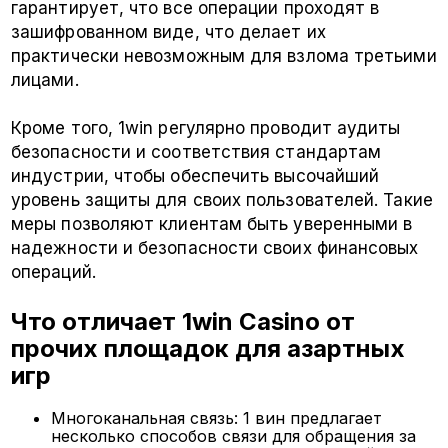
гарантирует, что все операции проходят в
зашифрованном виде, что делает их
практически невозможным для взлома третьими
лицами.
Кроме того, 1win регулярно проводит аудиты
безопасности и соответствия стандартам
индустрии, чтобы обеспечить высочайший
уровень защиты для своих пользователей. Такие
меры позволяют клиентам быть уверенными в
надежности и безопасности своих финансовых
операций.
Что отличает 1win Casino от
прочих площадок для азартных
игр
Многоканальная связь: 1 вин предлагает
несколько способов связи для обращения за