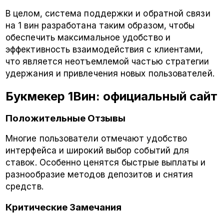
В целом, система поддержки и обратной связи
на 1 вин разработана таким образом, чтобы
обеспечить максимальное удобство и
эффективность взаимодействия с клиентами,
что является неотъемлемой частью стратегии
удержания и привлечения новых пользователей.
Букмекер 1Вин: официальный сайт
Положительные Отзывы
Многие пользователи отмечают удобство
интерфейса и широкий выбор событий для
ставок. Особенно ценятся быстрые выплаты и
разнообразие методов депозитов и снятия
средств.
Критические Замечания