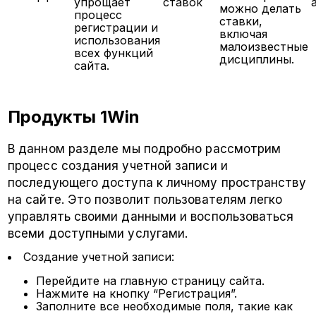
упрощает
ставок
можно делать
процесс
ставки,
регистрации и
включая
использования
малоизвестные
всех функций
дисциплины.
сайта.
Продукты 1Win
В данном разделе мы подробно рассмотрим
процесс создания учетной записи и
последующего доступа к личному пространству
на сайте. Это позволит пользователям легко
управлять своими данными и воспользоваться
всеми доступными услугами.
Создание учетной записи:
Перейдите на главную страницу сайта.
Нажмите на кнопку “Регистрация”.
Заполните все необходимые поля, такие как