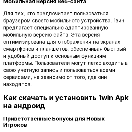
Мобильная Версия Веб-сайта
Для тех, кто предпочитает пользоваться
браузером своего мобильного устройства, 1вин
предлагает специально адаптированную
мобильную версию сайта. Эта версия
оптимизирована для отображения на экранах
смартфонов и планшетов, обеспечивая быстрый
и удобный доступ к основным функциям
платформы. Пользователи могут легко входить в
свою учетную запись и пользоваться всеми
сервисами, не зависимо от того, где они
находятся.
Как скачать и установить 1win Apk
на андроид
Приветственные Бонусы для Новых
Игроков