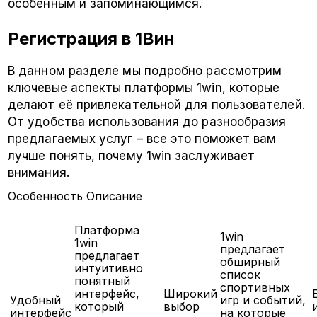
особенным и запоминающимся.
Регистрация в 1Вин
В данном разделе мы подробно рассмотрим
ключевые аспекты платформы 1win, которые
делают её привлекательной для пользователей.
От удобства использования до разнообразия
предлагаемых услуг – все это поможет вам
лучше понять, почему 1win заслуживает
внимания.
Особенность Описание
Платформа
1win
1win
предлагает
предлагает
обширный
интуитивно
список
понятный
спортивных
интерфейс,
Широкий
Удобный
игр и событий,
который
выбор
интерфейс
на которые