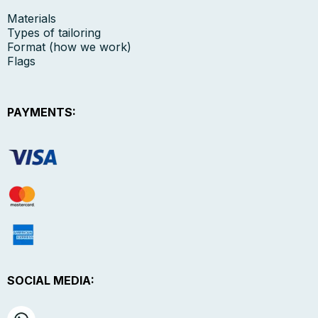
Materials
Types of tailoring
Format (how we work)
Flags
PAYMENTS:
SOCIAL MEDIA: