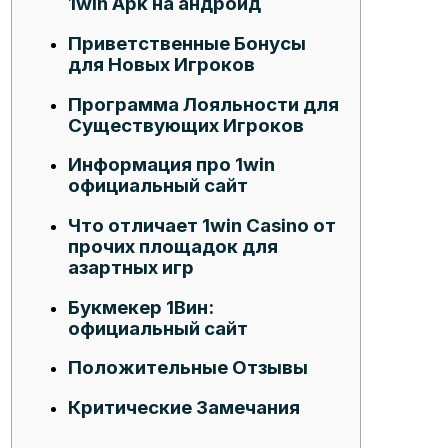
1win Apk на андроид
Приветственные Бонусы
для Новых Игроков
Программа Лояльности для
Существующих Игроков
Информация про 1win
официальный сайт
Что отличает 1win Casino от
прочих площадок для
азартных игр
Букмекер 1Вин:
официальный сайт
Положительные Отзывы
Критические Замечания