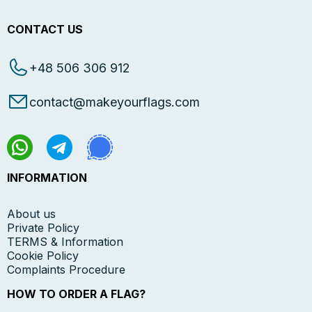
CONTACT US
+48 506 306 912
contact@makeyourflags.com
INFORMATION
About us
Private Policy
TERMS & Information
Cookie Policy
Complaints Procedure
HOW TO ORDER A FLAG?