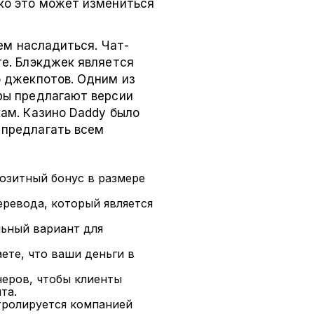
ако это может измениться
чем насладиться. Чат-
те. Блэкджек является
о джекпотов. Одним из
гры предлагают версии
кам. Казино Daddy было
 предлагать всем
позитный бонус в размере
ревода, который является
льный вариант для
ете, что ваши деньги в
неров, чтобы клиенты
та.
нтролируется компанией