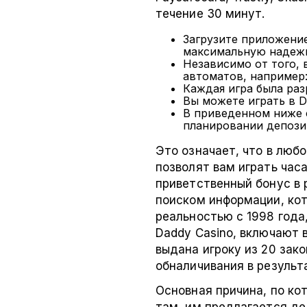
течение 30 минут.
Загрузите приложение
максимальную надежн
Независимо от того, 
автоматов, например:
Каждая игра была раз
Вы можете играть в D
В приведенном ниже 
планировании депозит
Это означает, что в люб
позволят вам играть час
приветственный бонус в 
поиском информации, кот
реальностью с 1998 года
Daddy Casino, включают 
выдана игроку из 20 зак
обналичивания в результ
Основная причина, по ко
там, им предлагается де