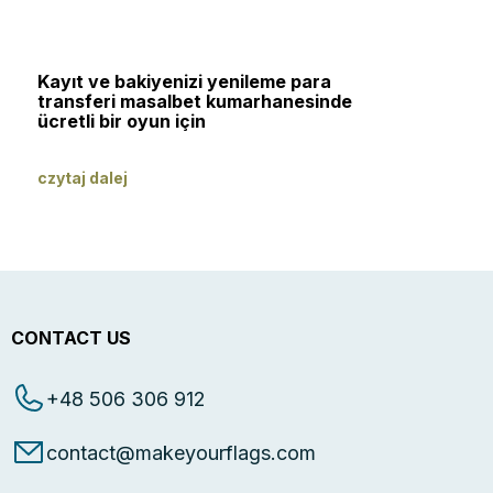
Kayıt ve bakiyenizi yenileme para
transferi masalbet kumarhanesinde
ücretli bir oyun için
czytaj dalej
CONTACT US
+48 506 306 912
contact@makeyourflags.com