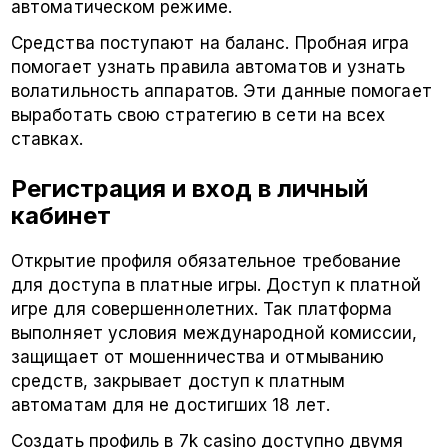
автоматическом режиме.
Средства поступают на баланс. Пробная игра
помогает узнать правила автоматов и узнать
волатильность аппаратов. Эти данные помогает
выработать свою стратегию в сети на всех
ставках.
Регистрация и вход в личный
кабинет
Открытие профиля обязательное требование
для доступа в платные игры. Доступ к платной
игре для совершеннолетних. Так платформа
выполняет условия международной комиссии,
защищает от мошенничества и отмыванию
средств, закрывает доступ к платным
автоматам для не достигших 18 лет.
Создать профиль в 7k casino доступно двумя