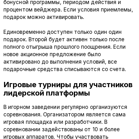
бонусной программы, периодом действия и
процентом вейджера. Если условия приемлемы,
подарок можно активировать.
Единовременно доступен только один один
подарок. Второй будет активен только после
полного отыгрыша прошлого поощрения. Если
новое акционное предложение было
активировано до выполнения условий, все
подарочные средства списываются со счета.
Игровые турниры для участников
лидерской платформы
В игорном заведении регулярно организуются
соревнования. Организатором является сама
игровая площадка или разработчики. В
соревновании задействованы от 10 и более
игровых аппаратов. Чтобы участвовать