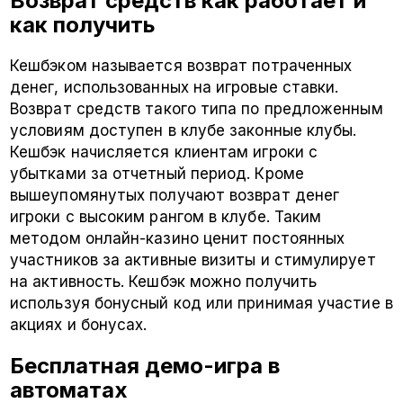
Возврат средств как работает и
как получить
Кешбэком называется возврат потраченных
денег, использованных на игровые ставки.
Возврат средств такого типа по предложенным
условиям доступен в клубе законные клубы.
Кешбэк начисляется клиентам игроки с
убытками за отчетный период. Кроме
вышеупомянутых получают возврат денег
игроки с высоким рангом в клубе. Таким
методом онлайн-казино ценит постоянных
участников за активные визиты и стимулирует
на активность. Кешбэк можно получить
используя бонусный код или принимая участие в
акциях и бонусах.
Бесплатная демо-игра в
автоматах