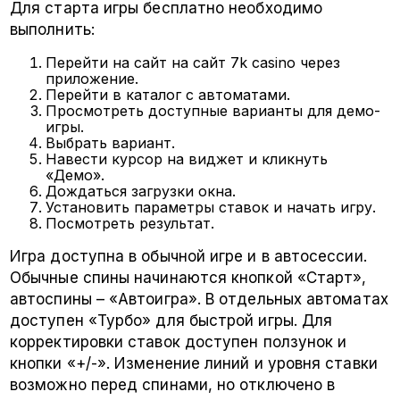
Для старта игры бесплатно необходимо
выполнить:
Перейти на сайт на сайт 7k casino через
приложение.
Перейти в каталог с автоматами.
Просмотреть доступные варианты для демо-
игры.
Выбрать вариант.
Навести курсор на виджет и кликнуть
«Демо».
Дождаться загрузки окна.
Установить параметры ставок и начать игру.
Посмотреть результат.
Игра доступна в обычной игре и в автосессии.
Обычные спины начинаются кнопкой «Старт»,
автоспины – «Автоигра». В отдельных автоматах
доступен «Турбо» для быстрой игры. Для
корректировки ставок доступен ползунок и
кнопки «+/-». Изменение линий и уровня ставки
возможно перед спинами, но отключено в