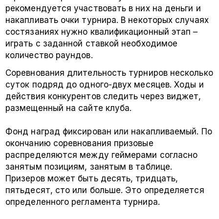
рекомендуется участвовать в них на деньги и
накапливать очки турнира. В некоторых случаях
состязаниях нужно квалификационный этап –
играть с заданной ставкой необходимое
количество раундов.
Соревнования длительность турниров несколько
суток подряд до одного-двух месяцев. Ходы и
действия конкурентов следить через виджет,
размещенный на сайте клуба.
Фонд наград фиксирован или накапливаемый. По
окончанию соревнования призовые
распределяются между геймерами согласно
занятым позициям, занятым в таблице.
Призеров может быть десять, тридцать,
пятьдесят, сто или больше. Это определяется
определенного регламента турнира.