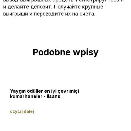
и делайте депозит. Получайте крупные
выигрыши и переводите их на счета.
Podobne wpisy
Yaygın ödüller en iyi çevrimiçi
kumarhaneler - lisans
czytaj dalej