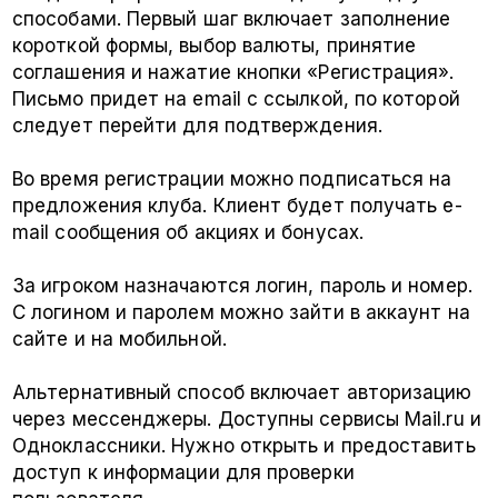
способами. Первый шаг включает заполнение
короткой формы, выбор валюты, принятие
соглашения и нажатие кнопки «Регистрация».
Письмо придет на email с ссылкой, по которой
следует перейти для подтверждения.
Во время регистрации можно подписаться на
предложения клуба. Клиент будет получать e-
mail сообщения об акциях и бонусах.
За игроком назначаются логин, пароль и номер.
С логином и паролем можно зайти в аккаунт на
сайте и на мобильной.
Альтернативный способ включает авторизацию
через мессенджеры. Доступны сервисы Mail.ru и
Одноклассники. Нужно открыть и предоставить
доступ к информации для проверки