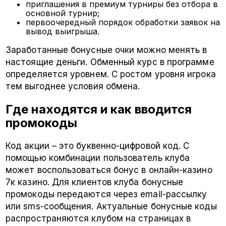
приглашения в премиум турниры без отбора в
основной турнир;
первоочередный порядок обработки заявок на
вывод выигрыша.
Заработанные бонусные очки можно менять в
настоящие деньги. Обменный курс в программе
определяется уровнем. С ростом уровня игрока
тем выгоднее условия обмена.
Где находятся и как вводится
промокоды
Код акции – это буквенно-цифровой код. С
помощью комбинации пользователь клуба
может воспользоваться бонус в онлайн-казино
7к казино. Для клиентов клуба бонусные
промокоды передаются через email-рассылку
или sms-сообщения. Актуальные бонусные коды
распространяются клубом на страницах в