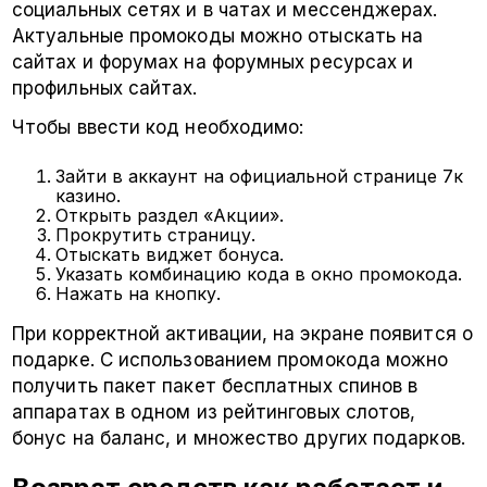
социальных сетях и в чатах и мессенджерах.
Актуальные промокоды можно отыскать на
сайтах и форумах на форумных ресурсах и
профильных сайтах.
Чтобы ввести код необходимо:
Зайти в аккаунт на официальной странице 7к
казино.
Открыть раздел «Акции».
Прокрутить страницу.
Отыскать виджет бонуса.
Указать комбинацию кода в окно промокода.
Нажать на кнопку.
При корректной активации, на экране появится о
подарке. С использованием промокода можно
получить пакет пакет бесплатных спинов в
аппаратах в одном из рейтинговых слотов,
бонус на баланс, и множество других подарков.