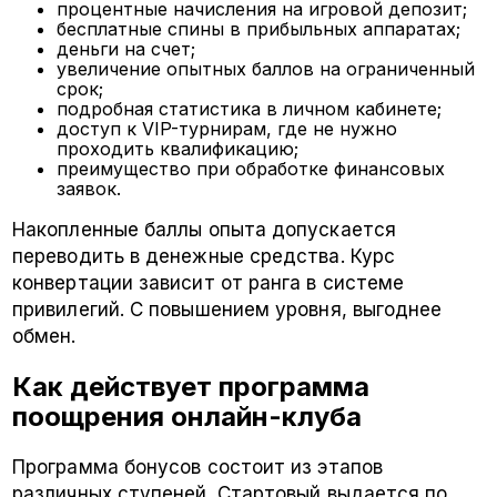
процентные начисления на игровой депозит;
бесплатные спины в прибыльных аппаратах;
деньги на счет;
увеличение опытных баллов на ограниченный
срок;
подробная статистика в личном кабинете;
доступ к VIP-турнирам, где не нужно
проходить квалификацию;
преимущество при обработке финансовых
заявок.
Накопленные баллы опыта допускается
переводить в денежные средства. Курс
конвертации зависит от ранга в системе
привилегий. С повышением уровня, выгоднее
обмен.
Как действует программа
поощрения онлайн-клуба
Программа бонусов состоит из этапов
различных ступеней. Стартовый выдается по