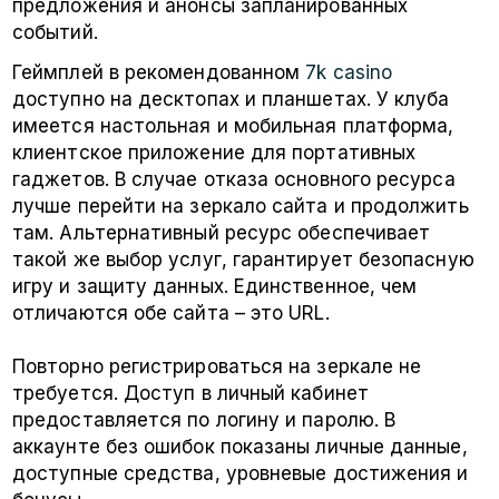
предложения и анонсы запланированных
событий.
Геймплей в рекомендованном
7k casino
доступно на десктопах и планшетах. У клуба
имеется настольная и мобильная платформа,
клиентское приложение для портативных
гаджетов. В случае отказа основного ресурса
лучше перейти на зеркало сайта и продолжить
там. Альтернативный ресурс обеспечивает
такой же выбор услуг, гарантирует безопасную
игру и защиту данных. Единственное, чем
отличаются обе сайта – это URL.
Повторно регистрироваться на зеркале не
требуется. Доступ в личный кабинет
предоставляется по логину и паролю. В
аккаунте без ошибок показаны личные данные,
доступные средства, уровневые достижения и