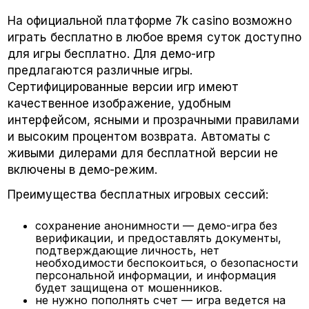
На официальной платформе 7k casino возможно
играть бесплатно в любое время суток доступно
для игры бесплатно. Для демо-игр
предлагаются различные игры.
Сертифицированные версии игр имеют
качественное изображение, удобным
интерфейсом, ясными и прозрачными правилами
и высоким процентом возврата. Автоматы с
живыми дилерами для бесплатной версии не
включены в демо-режим.
Преимущества бесплатных игровых сессий:
сохранение анонимности — демо-игра без
верификации, и предоставлять документы,
подтверждающие личность, нет
необходимости беспокоиться, о безопасности
персональной информации, и информация
будет защищена от мошенников.
не нужно пополнять счет — игра ведется на