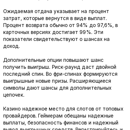
Ожидаемая отдача указывает на процент
затрат, которые вернутся в виде выплат.
Процент возврата обычно от 94% до 97,6%, в
карточных версиях достигает 99%. Эти
показатели свидетельствуют о шансах на
доход.
Дополнительные опции повышают шанс
получить выигрыш. Риск-раунд даст двойной
последний спин. Во фри-спинах формируются
выигрышные новые призы. Расширяющиеся
символы дают шансы для дополнительных
цепочек.
Казино надежное место для слотов от топовых
провайдеров. Геймерам обещаны надежные
выплаты, безопасность финансов и надежный
вывод выигрышных средств. Регистрируйтесь и