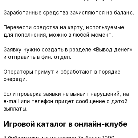
Заработанные средства зачисляются на баланс.
Перевести средства на карту, используемые
для пополнения, можно в любой момент.
Заявку нужно создать в разделе «Вывод денег»
и отправить в фин. отдел.
Операторы примут и обработают в порядке
очереди.
Если проверка заявки не выявит нарушений, на
e-mail или телефон придет сообщение с датой
выплаты.
Игровой каталог в онлайн-клубе
В библиотеке игр на казино 7к более 1000