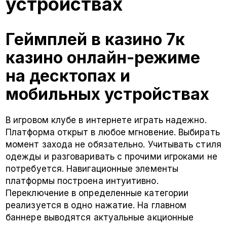
устройствах
Геймплей в казино 7к
казино онлайн-режиме
на десктопах и
мобильных устройствах
В игровом клубе в интернете играть надежно.
Платформа открыт в любое мгновение. Выбирать
момент захода не обязательно. Учитывать стиля
одежды и разговаривать с прочими игроками не
потребуется. Навигационные элементы
платформы построена интуитивно.
Переключение в определенные категории
реализуется в одно нажатие. На главном
баннере выводятся актуальные акционные