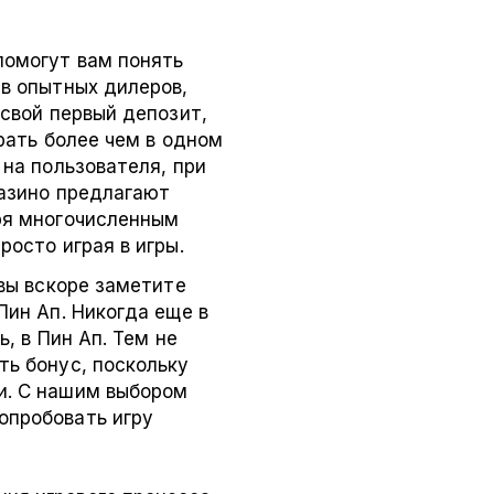
помогут вам понять
ив опытных дилеров,
 свой первый депозит,
рать более чем в одном
 на пользователя, при
казино предлагают
ря многочисленным
осто играя в игры.
 вы вскоре заметите
Пин Ап. Никогда еще в
, в Пин Ап. Тем не
ть бонус, поскольку
и. С нашим выбором
опробовать игру