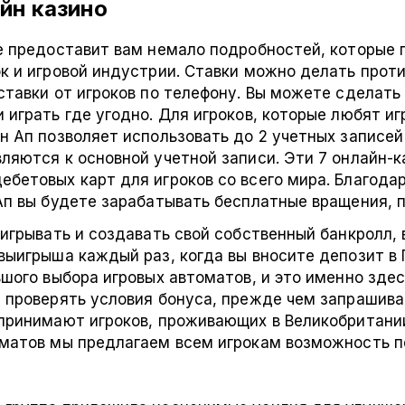
йн казино
е предоставит вам немало подробностей, которые 
к и игровой индустрии. Ставки можно делать прот
ставки от игроков по телефону. Вы можете сделать
 играть где угодно. Для игроков, которые любят иг
н Ап позволяет использовать до 2 учетных записей
ляются к основной учетной записи. Эти 7 онлайн-
бетовых карт для игроков со всего мира. Благода
Ап вы будете зарабатывать бесплатные вращения, пр
ыигрывать и создавать свой собственный банкролл,
выигрыша каждый раз, когда вы вносите депозит в 
шого выбора игровых автоматов, и это именно здесь
 проверять условия бонуса, прежде чем запрашива
 принимают игроков, проживающих в Великобритани
оматов мы предлагаем всем игрокам возможность п