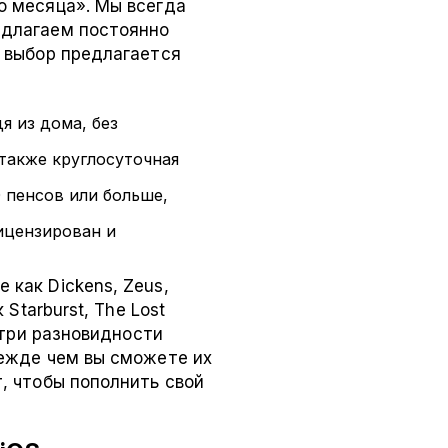
о месяца». Мы всегда
едлагаем постоянно
а выбор предлагается
я из дома, без
также круглосуточная
 пенсов или больше,
лицензирован и
 как Dickens, Zeus,
Starburst, The Lost
о три разновидности
режде чем вы сможете их
, чтобы пополнить свой