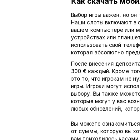
Как скачать моби
Выбор игры важен, но он
Наши слоты включают в 
вашем компьютере или мо
устройствах или планшет
использовать свой телеф
которая абсолютно пред
После внесения депозита
300 € каждый. Кроме тог
это то, что игрокам не н
игры. Игроки могут исполь
выбору. Вы также может
которые могут у вас воз
любых обновлений, котор
Вы можете ознакомиться
от суммы, которую вы хо
вам приходилось часами 