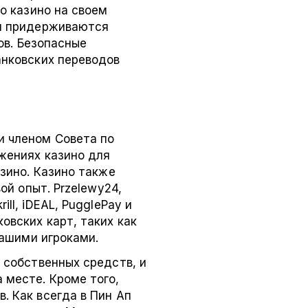
о казино на своем
 и придерживаются
ов. Безопасные
анковских переводов
и членом Совета по
жениях казино для
азино. Казино также
ой опыт. Przelewy24,
rill, iDEAL, PugglePay и
овских карт, таких как
нашими игроками.
 собственных средств, и
 месте. Кроме того,
. Как всегда в Пин Ап