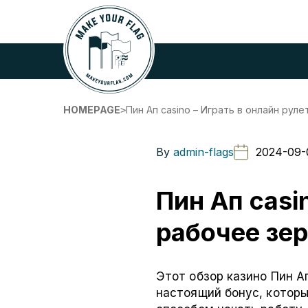
Skip
Make
to
Your
content
Flag
HOMEPAGE
Пин Ап casino – Играть в онлайн руле
>
By
admin-flags
2024-09-
Пин Ап casi
рабочее зер
Этот обзор казино Пин А
настоящий бонус, которы