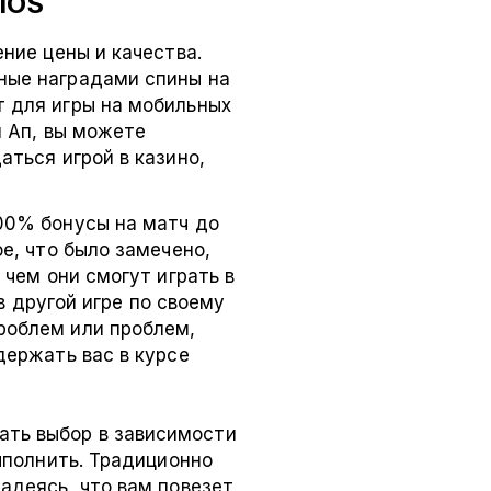
iOS
ние цены и качества.
ные наградами спины на
т для игры на мобильных
н Ап, вы можете
аться игрой в казино,
00% бонусы на матч до
е, что было замечено,
 чем они смогут играть в
 в другой игре по своему
роблем или проблем,
держать вас в курсе
ть выбор в зависимости
ыполнить. Традиционно
адеясь, что вам повезет