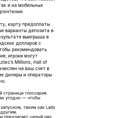
так и на мобильных
дпочтения.
рту, карту предоплаты
ые варианты депозита в
езультате выигрыша в
адских долларов с
чтобы рекомендовать
гие, игроки могут
c’s Millions, Hall of
зачислен на ваш счет в
щие дилеры и операторы
но.
й странице глоссария.
как угодно — чтобы
запуском, таким как Lady
 другим.
и предлагает целый ряд