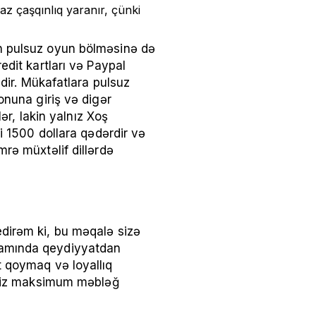
 az çaşqınlıq yaranır, çünki
n pulsuz oyun bölməsinə də
edit kartları və Paypal
ədir. Mükafatlara pulsuz
onuna giriş və digər
ər, lakin yalnız Xoş
i 1500 dollara qədərdir və
rə müxtəlif dillərdə
dirəm ki, bu məqalə sizə
ramında qeydiyyatdan
t qoymaq və loyallıq
yiniz maksimum məbləğ