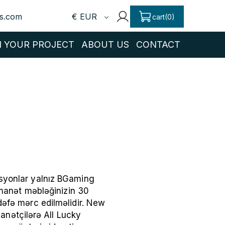
s.com
€ EUR
cart
(0)
N YOUR PROJECT
ABOUT US
CONTACT
osyonlar yalnız BGaming
əmanət məbləğinizin 30
dəfə mərc edilməlidir. New
nətçilərə All Lucky