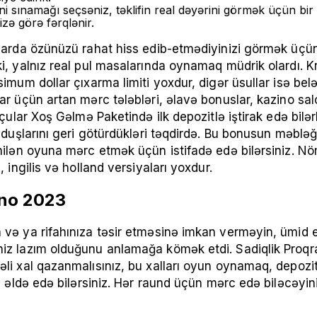
ini sınamağı seçsəniz, təklifin real dəyərini görmək üçün bir
zə görə fərqlənir.
larda özünüzü rahat hiss edib-etmədiyinizi görmək üçü
, yalnız real pul masalarında oynamaq müdrik olardı. Kr
imum dollar çıxarma limiti yoxdur, digər üsullar isə bel
r üçün artan mərc tələbləri, əlavə bonuslar, kazino sal
çular Xoş Gəlmə Paketində ilk depozitlə iştirak edə bilərl
uduşlarını geri götürdükləri təqdirdə. Bu bonusun məbləğ
ilən oyuna mərc etmək üçün istifadə edə bilərsiniz. Nöm
 ingilis və holland versiyaları yoxdur.
ino 2023
və ya rifahınıza təsir etməsinə imkan verməyin, ümid e
iz lazım olduğunu anlamağa kömək etdi. Sadiqlik Proq
li xal qazanmalısınız, bu xalları oyun oynamaq, depozi
lə əldə edə bilərsiniz. Hər raund üçün mərc edə biləcə