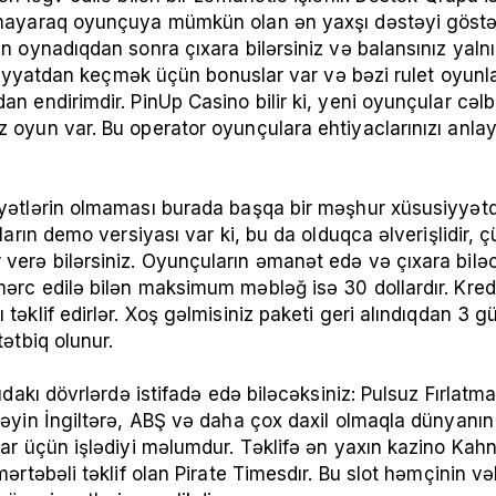
lmayaraq oyunçuya mümkün olan ən yaxşı dəstəyi göstər
n oynadıqdan sonra çıxara bilərsiniz və balansınız yalnız
ydiyyatdan keçmək üçün bonuslar var və bəzi rulet oyunla
n endirimdir. PinUp Casino bilir ki, yeni oyunçular cəl
 oyun var. Bu operator oyunçulara ehtiyaclarınızı anlay
yətlərin olmaması burada başqa bir məşhur xüsusiyyətd
ların demo versiyası var ki, bu da olduqca əlverişlidir, 
verə bilərsiniz. Oyunçuların əmanət edə və çıxara bi
rc edilə bilən maksimum məbləğ isə 30 dollardır. Kredit
təklif edirlər. Xoş gəlmisiniz paketi geri alındıqdan 3 
ətbiq olunur.
ıdakı dövrlərdə istifadə edə biləcəksiniz: Pulsuz Fırlatma
əyin İngiltərə, ABŞ və daha çox daxil olmaqla dünyanın
lar üçün işlədiyi məlumdur. Təklifə ən yaxın kazino K
ərtəbəli təklif olan Pirate Timesdır. Bu slot həmçinin və