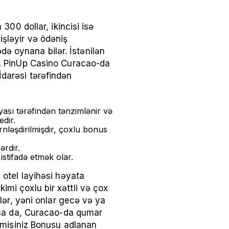
300 dollar, ikincisi isə
işləyir və ödəniş
tədə oynana bilər. İstənilən
in. PinUp Casino Curacao-da
İdarəsi tərəfindən
ası tərəfindən tənzimlənir və
dir.
rnləşdirilmişdir, çoxlu bonus
ərdir.
stifadə etmək olar.
 otel layihəsi həyata
imi çoxlu bir xəttli və çox
rlər, yəni onlar gecə və ya
masa da, Curacao-da qumar
əlmisiniz Bonusu adlanan