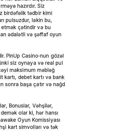
məyə hazırdır. Siz
 birdəfəlik tədbir kimi
rı pulsuzdur, lakin bu,
b etmək çətindir və bu
an ədalətli və şəffaf oyun
ir. PinUp Casino-nun gözəl
çünki siz oynaya və real pul
ləcəyi maksimum məbləğ
 kartı, debet kartı və bank
gün sonra başa çatır və nağd
lar, Bonuslar, Vəhşilər,
 demək olar ki, hər hansı
ahnawake Oyun Komissiyası
hşi kart simvolları və tək