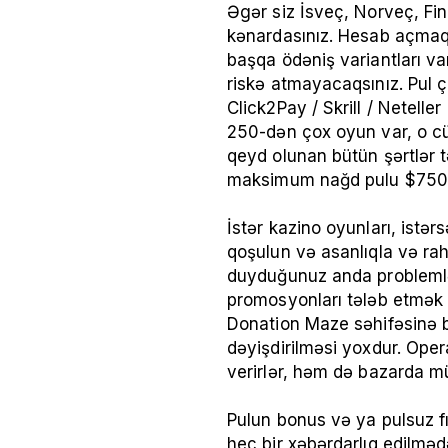
Əgər siz İsveç, Norveç, Fi
kənardasınız. Hesab açmaq ü
başqa ödəniş variantları va
riskə atmayacaqsınız. Pul çı
Click2Pay / Skrill / Netell
250-dən çox oyun var, o cüm
qeyd olunan bütün şərtlər t
maksimum nağd pulu $750-
İstər kazino oyunları, istə
qoşulun və asanlıqla və rah
duyduğunuz anda problemlər
promosyonları tələb etmək 
Donation Maze səhifəsinə b
dəyişdirilməsi yoxdur. Oper
verirlər, həm də bazarda mü
Pulun bonus və ya pulsuz fır
heç bir xəbərdarlıq edilməd