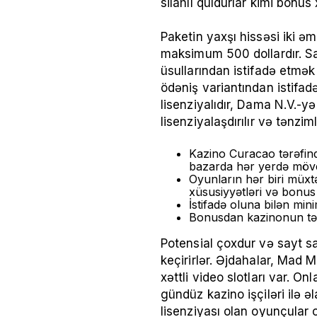
silahlı quldurlar kimi bonus
Paketin yaxşı hissəsi iki əm
maksimum 500 dollardır. Say
üsullarından istifadə etmək a
ödəniş variantından istifa
lisenziyalıdır, Dama N.V.-y
lisenziyalaşdırılır və tənziml
Kazino Curacao tərəfind
bazarda hər yerdə mövcu
Oyunların hər biri müxtə
xüsusiyyətləri və bonus 
İstifadə oluna bilən mi
Bonusdan kazinonun təkl
Potensial çoxdur və sayt sa
keçirirlər. Əjdahalar, Mad 
xəttli video slotları var. O
gündüz kazino işçiləri ilə 
lisenziyası olan oyunçular 