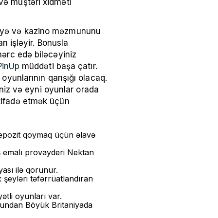
 və müştəri xidməti
əməyə və kazino məzmununu
 işləyir. Bonusla
rc edə biləcəyiniz
PinUp
müddəti başa çatır.
 oyunlarının qarışığı olacaq.
niz və eyni oyunlar orada
stifadə etmək üçün
depozit qoymaq üçün əlavə
ş emalı provayderi Nektan
ası ilə qorunur.
x şeyləri təfərrüatlandıran
tli oyunları var.
osundan Böyük Britaniyada