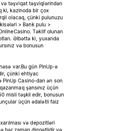
və təşviqat təşviqlərindən
 ki, kazinoda bir çox
rqli olacaq, çünki pulunuzu
 kisələri > Bank pulu >
OnlineCasino. Təklif olunan
ları. Əlbəttə ki, yuxarıda
şırsınız və bonusun
n nəsə var.Bu gün PinUp-ə
ir, çünki ehtiyac
və PinUp Casino-dan ən son
r qazanmaq şansınız üçün
 misli təşkil edir, bonusun
nçular üçün ədalətli faiz
ıxarılması və depozitləri
sə hər zaman diqqətlidir və