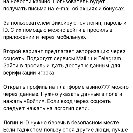
на новости казино. Пользователь будет
получать письма на e-mail об акциях и бонусах.
За пользователем фиксируются логин, пароль и
ID. С их помощью можно войти в профиль в
приложении и через мобильную.
Второй вариант предлагает авторизацию через
соцсеть. Подходят сервисы Mail.ru и Telegram.
Зайти в профиль и дать доступ к данным для
верификации игрока.
Открыть профиль на платформе азино777 можно
через данные. Нужно указать данные в поле и
нажать «Войти». Если вход через соцсеть
следует нажать на логотип сети.
Логин и ID нужно беречь в безопасном месте.
Если гаджетом пользуются другие люди, лучше