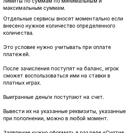
лимиты по суммам по минимальным и
максимальным суммам.
Отдельные сервисы вносят моментально если
внесено нужное количество определенного
количества.
Это условие нужно учитывать при оплате
платежей.
После зачисления поступят на баланс, игрок
сможет воспользоваться ими на ставки в
платных играх.
Выигранные деньги поступают на счет.
Вывести их на указанные реквизиты, указанные
при пополнении, можно в любой момент.
Заявление нужно оформить в разделе «Снятие