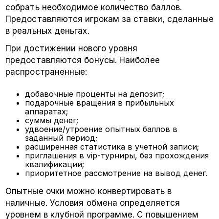
собрать необходимое количество баллов.
Предоставляются игрокам за ставки, сделанные
в реальных деньгах.
При достижении нового уровня
предоставляются бонусы. Наиболее
распространенные:
добавочные проценты на депозит;
подарочные вращения в прибыльных
аппаратах;
суммы денег;
удвоение/утроение опытных баллов в
заданный период;
расширенная статистика в учетной записи;
приглашения в vip-турниры, без прохождения
квалификации;
приоритетное рассмотрение на вывод денег.
Опытные очки можно конвертировать в
наличные. Условия обмена определяется
уровнем в клубной программе. С повышением