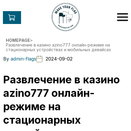
Skip
to
content
Make
Your
HOMEPAGE
>
Развлечение в казино azino777 онлайн-режиме на
Flag
стационарных устройствах и мобильных девайсах
By
admin-flags
2024-09-02
Развлечение в казино
azino777 онлайн-
режиме на
стационарных