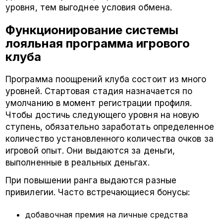
уровня, тем выгоднее условия обмена.
Функционирование системы
лояльная программа игрового
клуба
Программа поощрений клуба состоит из много
уровней. Стартовая стадия назначается по
умолчанию в момент регистрации профиля.
Чтобы достичь следующего уровня на новую
ступень, обязательно заработать определенное
количество установленного количества очков за
игровой опыт. Они выдаются за деньги,
выполненные в реальных деньгах.
При повышении ранга выдаются разные
привилегии. Часто встречающиеся бонусы:
добавочная премия на личные средства