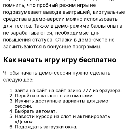
помнить, что пробный режим игры не
подразумевает вывода выигрышей, виртуальные
средства в демо-версии можно использовать
для тестов. Также в демо-режиме баллы опыта
не зарабатываются, необходимые для
повышения статуса. Ставки в демо-счете не
засчитываются в бонусные программы.
Как начать игру игру бесплатно
Чтобы начать демо-сессии нужно сделать
следующее:
Зайти на сайт на сайт азино 777 из браузера.
Перейти в каталог с автоматами.
Изучить доступные варианты для демо-
сессии.
Выбрать автомат.
Навести курсор на слот и активировать
«Демо».
Подождать загрузки окна.