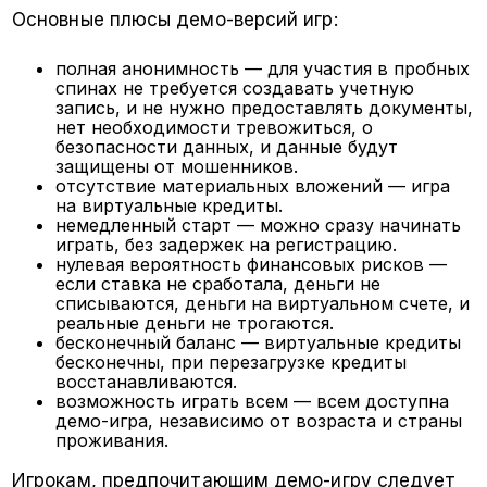
Основные плюсы демо-версий игр:
полная анонимность — для участия в пробных
спинах не требуется создавать учетную
запись, и не нужно предоставлять документы,
нет необходимости тревожиться, о
безопасности данных, и данные будут
защищены от мошенников.
отсутствие материальных вложений — игра
на виртуальные кредиты.
немедленный старт — можно сразу начинать
играть, без задержек на регистрацию.
нулевая вероятность финансовых рисков —
если ставка не сработала, деньги не
списываются, деньги на виртуальном счете, и
реальные деньги не трогаются.
бесконечный баланс — виртуальные кредиты
бесконечны, при перезагрузке кредиты
восстанавливаются.
возможность играть всем — всем доступна
демо-игра, независимо от возраста и страны
проживания.
Игрокам, предпочитающим демо-игру следует