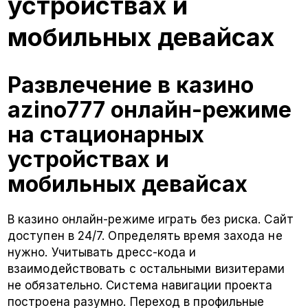
устройствах и
мобильных девайсах
Развлечение в казино
azino777 онлайн-режиме
на стационарных
устройствах и
мобильных девайсах
В казино онлайн-режиме играть без риска. Сайт
доступен в 24/7. Определять время захода не
нужно. Учитывать дресс-кода и
взаимодействовать с остальными визитерами
не обязательно. Система навигации проекта
построена разумно. Переход в профильные