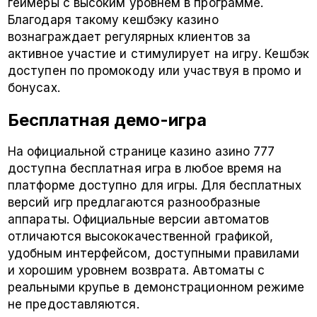
геймеры с высоким уровнем в программе.
Благодаря такому кешбэку казино
вознаграждает регулярных клиентов за
активное участие и стимулирует на игру. Кешбэк
доступен по промокоду или участвуя в промо и
бонусах.
Бесплатная демо-игра
На официальной странице казино азино 777
доступна бесплатная игра в любое время на
платформе доступно для игры. Для бесплатных
версий игр предлагаются разнообразные
аппараты. Официальные версии автоматов
отличаются высококачественной графикой,
удобным интерфейсом, доступными правилами
и хорошим уровнем возврата. Автоматы с
реальными крупье в демонстрационном режиме
не предоставляются.