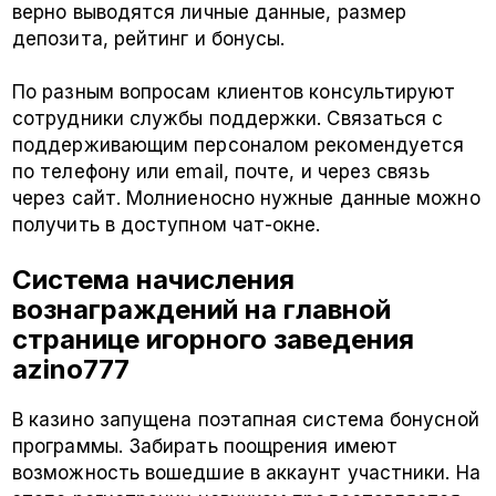
верно выводятся личные данные, размер
депозита, рейтинг и бонусы.
По разным вопросам клиентов консультируют
сотрудники службы поддержки. Связаться с
поддерживающим персоналом рекомендуется
по телефону или email, почте, и через связь
через сайт. Молниеносно нужные данные можно
получить в доступном чат-окне.
Система начисления
вознаграждений на главной
странице игорного заведения
azino777
В казино запущена поэтапная система бонусной
программы. Забирать поощрения имеют
возможность вошедшие в аккаунт участники. На