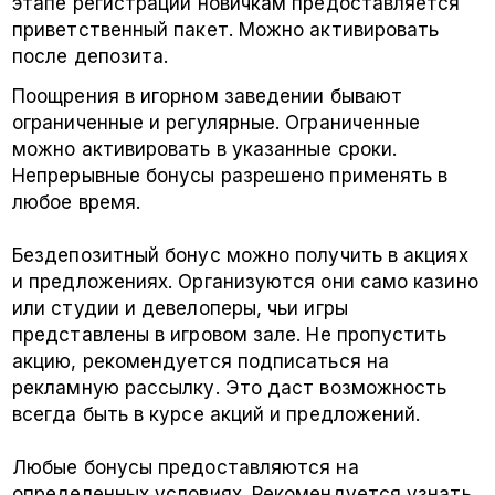
этапе регистрации новичкам предоставляется
приветственный пакет. Можно активировать
после депозита.
Поощрения в игорном заведении бывают
ограниченные и регулярные. Ограниченные
можно активировать в указанные сроки.
Непрерывные бонусы разрешено применять в
любое время.
Бездепозитный бонус можно получить в акциях
и предложениях. Организуются они само казино
или студии и девелоперы, чьи игры
представлены в игровом зале. Не пропустить
акцию, рекомендуется подписаться на
рекламную рассылку. Это даст возможность
всегда быть в курсе акций и предложений.
Любые бонусы предоставляются на
определенных условиях. Рекомендуется узнать