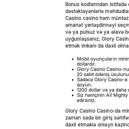
Bonus kodlarından istifadə 
dəstəkləyənlərlə məhdudlaş
Casino casino həm müntəzəm
əmanət yerləşdirməyi seçmi
və ya pulsuz və ya əlavə b
uyğunlaşsanız, Glory Casi
etmək imkanı da daxil olma
Mobil oyunçuların minim
dollardır.
Glory Casino Casino-nun
20 sabit ödəniş üsulunu 
Sadəcə Glory Casino-a 
qoyun.
1200 dollar və ya daha 
Siz həmçinin All Might
edirsiniz.
Glory Casino Casino-da min
zaman sadə bir giriş səhifə
daxil etməklə onlayn kazin