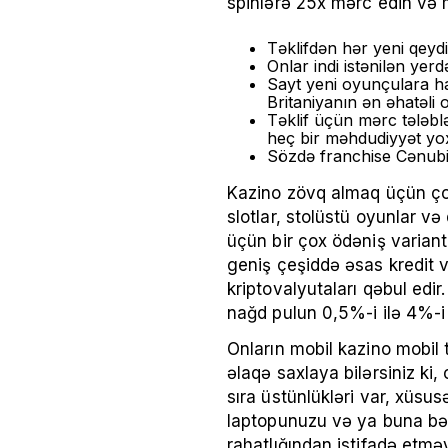
spinlərə 25x mərc edin və 
Təklifdən hər yeni qeyd
Onlar indi istənilən yerd
Sayt yeni oyunçulara 
Britaniyanın ən əhatəli 
Təklif üçün mərc tələbl
heç bir məhdudiyyət yo
Sözdə franchise Cənubi
Kazino zövq almaq üçün çoxl
slotlar, stolüstü oyunlar v
üçün bir çox ödəniş variantl
geniş çeşiddə əsas kredit v
kriptovalyutaları qəbul edir
nağd pulun 0,5%-i ilə 4%-i 
Onların mobil kazino mobil
əlaqə saxlaya bilərsiniz ki,
sıra üstünlükləri var, xüsu
laptopunuzu və ya buna bə
rahatlığından istifadə etmə