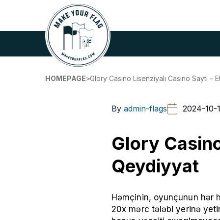
Skip
Make
to
Your
content
Flag
HOMEPAGE
Glory Casino Lisenziyalı Casino Saytı – E
>
By
admin-flags
2024-10-
Glory Casino 
Qeydiyyat
Həmçinin, oyunçunun hər h
20x mərc tələbi yerinə yetir