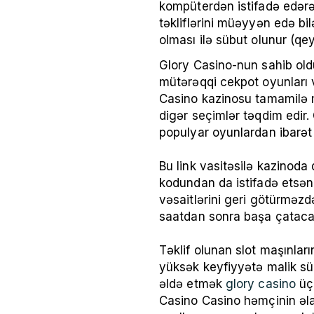
kompüterdən istifadə edərə
təkliflərini müəyyən edə bil
olması ilə sübut olunur (qey
Glory Casino-nun sahib oldu
mütərəqqi cekpot oyunları v
Casino kazinosu tamamilə mo
digər seçimlər təqdim edir.
populyar oyunlardan ibarət 
Bu link vasitəsilə kazinod
kodundan da istifadə etsən
vəsaitlərini geri götürməzd
saatdan sonra başa çatacaq
Təklif olunan slot maşınları
yüksək keyfiyyətə malik sür
əldə etmək
glory casino
üçü
Casino Casino həmçinin əla