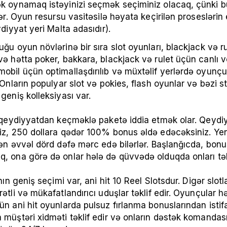
k oynamaq istəyinizi seçmək seçiminiz olacaq, çünki bu
ər. Oyun resursu vasitəsilə həyata keçirilən proseslərin et
diyyat yeri Malta adasıdır).
ğu oyun növlərinə bir sıra slot oyunları, blackjack və ru
ə hətta poker, bakkara, blackjack və rulet üçün canlı ver
bil üçün optimallaşdırılıb və müxtəlif yerlərdə oyunçu
 Onların populyar slot və pokies, flash oyunlar və bəzi s
geniş kolleksiyası var.
a qeydiyyatdan keçməklə paketə iddia etmək olar. Qeyd
iz, 250 dollara qədər 100% bonus əldə edəcəksiniz. Ye
ən əvvəl dörd dəfə mərc edə bilərlər. Başlanğıcda, bon
, ona görə də onlar hələ də qüvvədə olduqda onları tə
nın geniş seçimi var, ani hit 10 Reel Slotsdur. Digər slo
ətli və mükafatlandırıcı uduşlar təklif edir. Oyunçular 
n ani hit oyunlarda pulsuz fırlanma bonuslarından istifa
 müştəri xidməti təklif edir və onların dəstək komanda