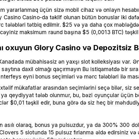
yararlanmaq üçün sizə mobil cihaz və onlayn hesabını
ry Casino Casino-da təklif olunan bütün bonuslar iki dəf
c tələbləri tətbiq edilmir. $25 və ya daha çox məbləğdə
cəyiniz maksimum raund başına $5 (0,0013 BTC) təşkil 
nı oxuyun Glory Casino və Depozitsiz 
anadada mübahisəsiz ən yaxşı slot kolleksiyası var. Ən 
 saytına daxil olmağı qaçırmayın Bu istiqamətdə bir sıra 
 İnterfeys eyni bonus seçimləri və mərc tələbləri ilə masa
təlif mükafatlar arasından seçimlərini seçə bilər, siz se
 ya qeydiyyat tələb olunmur, bu, bəzi oyunçular üçün böyü
lər $0,01 təşkil edir, buna görə də siz heç bir məhdud
n asılı olaraq, bonus ya pulsuzdur, ya da 300% 300 doll
 Clovers 5 slotunda 15 pulsuz fırlanma əldə edirsiniz və 