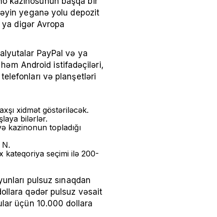
no kazinosunun başqa bir
məyin yeganə yolu depozit
ə ya digər Avropa
alyutalar PayPal və ya
 həm Android istifadəçiləri,
elefonları və planşetləri
xşı xidmət göstəriləcək.
aya bilərlər.
ə kazinonun topladığı
 N.
 kateqoriya seçimi ilə 200-
yunları pulsuz sınaqdan
ollara qədər pulsuz vəsait
ular üçün 10.000 dollara