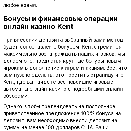
любое время.
Бонусы и финансовые операции
онлайн казино Kent
При внесении депозита выбранный вами метод
будет сопоставлен с бонусом. Kent стремится
максимально вознаграждать наших игроков, мы
делаем это, предлагая крупные бонусы новым
игрокам в дополнение к играм и акциям. Все, что
вам нужно сделать, это посетить страницу игр
Kent, где вы найдете все новейшие игровые
автоматы онлайн-казино с подробными онлайн-
обзорами.
Однако, чтобы претендовать на постоянное
приветственное предложение 100% бонуса на
депозит, вам необходимо внести депозит на
сумму не менее 100 долларов США. Ваши