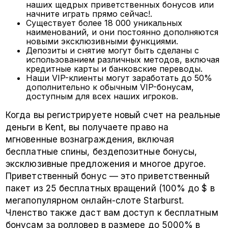
наших щедрых приветственных бонусов или
начните играть прямо сейчас!.
Существует более 18 000 уникальных
наименований, и они постоянно дополняются
новыми эксклюзивными функциями.
Депозиты и снятие могут быть сделаны с
использованием различных методов, включая
кредитные карты и банковские переводы.
Наши VIP-клиенты могут заработать до 50%
дополнительно к обычным VIP-бонусам,
доступным для всех наших игроков.
Когда вы регистрируете новый счет на реальные
деньги в Kent, вы получаете право на
мгновенные вознаграждения, включая
бесплатные спины, бездепозитные бонусы,
эксклюзивные предложения и многое другое.
Приветственный бонус — это приветственный
пакет из 25 бесплатных вращений (100% до $ в
мегапопулярном онлайн-слоте Starburst.
Членство также даст вам доступ к бесплатным
бонусам за ролловер в размере до 5000% в