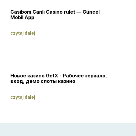
Casibom Canlı Casino rulet — Güncel
Mobil App
czytaj dalej
Новое казино GetX - Рабочее зеркало,
вход, демо слоты казино
czytaj dalej