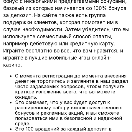
бонус с несколькими предлагаемыми бонусами,
базовый из которых начинается со 100% бонуса
за депозит. На сайте также есть группа
поддержки клиентов, которая помогает им в
случае необходимости. Затем убедитесь, что вы
используете совместимый способ оплаты,
например дебетовую или кредитную карту.
Играйте бесплатно во все, что вам нравится, и
играйте в лучшие мобильные игры онлайн-
казино.
С момента регистрации до момента внесения
денег не торопитесь и загляните в наш раздел
часто задаваемых вопросов, чтобы получить
краткое изложение всего, что вы можете
ожидать.
Это означает, что у вас будет доступ к
расширенному набору высококачественных
бонусов и рекламных акций, и вы сможете
пользоваться ими в безопасной и надежной
среде.
Это 100 вращений за каждый депозит в