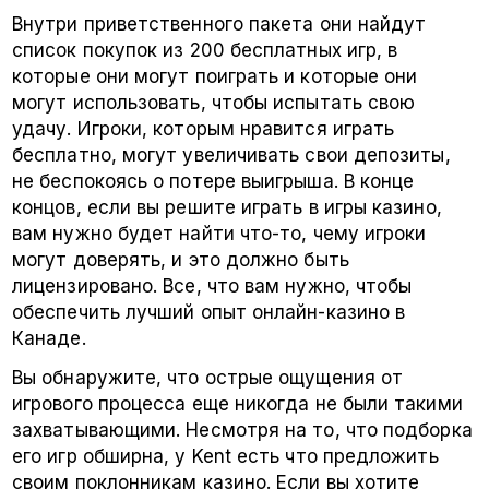
Внутри приветственного пакета они найдут
список покупок из 200 бесплатных игр, в
которые они могут поиграть и которые они
могут использовать, чтобы испытать свою
удачу. Игроки, которым нравится играть
бесплатно, могут увеличивать свои депозиты,
не беспокоясь о потере выигрыша. В конце
концов, если вы решите играть в игры казино,
вам нужно будет найти что-то, чему игроки
могут доверять, и это должно быть
лицензировано. Все, что вам нужно, чтобы
обеспечить лучший опыт онлайн-казино в
Канаде.
Вы обнаружите, что острые ощущения от
игрового процесса еще никогда не были такими
захватывающими. Несмотря на то, что подборка
его игр обширна, у Kent есть что предложить
своим поклонникам казино. Если вы хотите