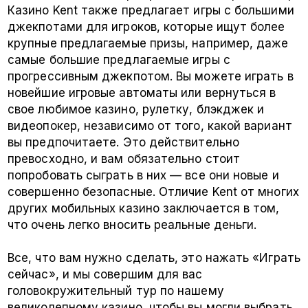
Казино Kent также предлагает игры с большими
джекпотами для игроков, которые ищут более
крупные предлагаемые призы, например, даже
самые большие предлагаемые игры с
прогрессивным джекпотом. Вы можете играть в
новейшие игровые автоматы или вернуться в
свое любимое казино, рулетку, блэкджек и
видеопокер, независимо от того, какой вариант
вы предпочитаете. Это действительно
превосходно, и вам обязательно стоит
попробовать сыграть в них — все они новые и
совершенно безопасные. Отличие Kent от многих
других мобильных казино заключается в том,
что очень легко вносить реальные деньги.
Все, что вам нужно сделать, это нажать «Играть
сейчас», и мы совершим для вас
головокружительный тур по нашему
великолепному казино, чтобы вы могли выбрать