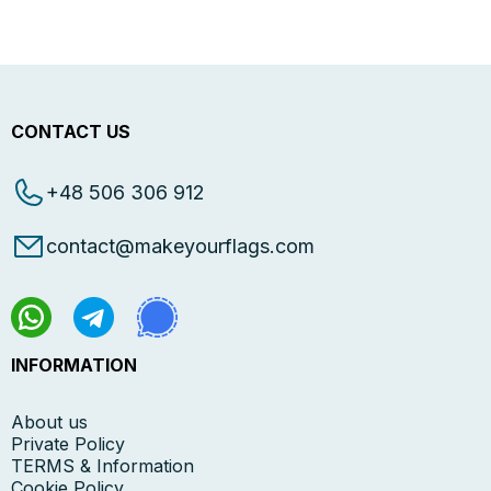
CONTACT US
+48 506 306 912
contact@makeyourflags.com
INFORMATION
About us
Private Policy
TERMS & Information
Cookie Policy