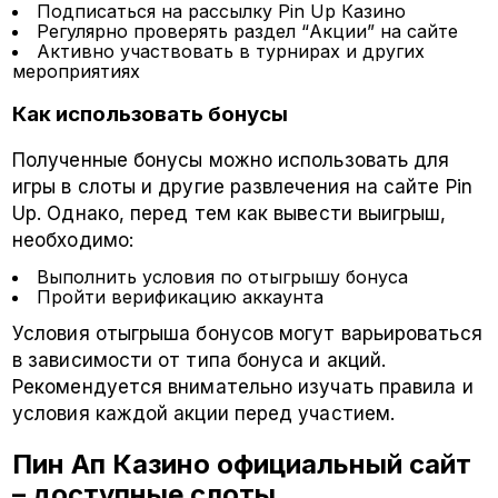
Подписаться на рассылку Pin Up Казино
Регулярно проверять раздел “Акции” на сайте
Активно участвовать в турнирах и других
мероприятиях
Как использовать бонусы
Полученные бонусы можно использовать для
игры в слоты и другие развлечения на сайте Pin
Up. Однако, перед тем как вывести выигрыш,
необходимо:
Выполнить условия по отыгрышу бонуса
Пройти верификацию аккаунта
Условия отыгрыша бонусов могут варьироваться
в зависимости от типа бонуса и акций.
Рекомендуется внимательно изучать правила и
условия каждой акции перед участием.
Пин Ап Казино официальный сайт
– доступные слоты