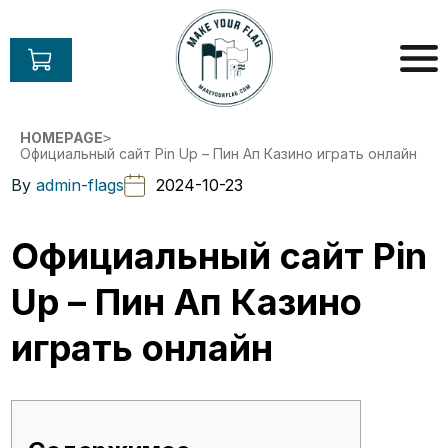
Skip
to
content
Make
Your
HOMEPAGE
>
Официальный сайт Pin Up – Пин Ап Казино играть онлайн
Flag
By
admin-flags
2024-10-23
Официальный сайт Pin
Up – Пин Ап Казино
играть онлайн