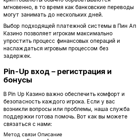
мгновенно, в то время как банковские переводы
могут занимать до нескольких дней.
Выбор подходящей платежной системы в Пин Ап
Казино позволяет игрокам максимально
упростить процесс финансовых операций и
наслаждаться игровым процессом без
задержек.
Pin-Up вход – регистрация и
бонусы
В Pin Up Казино важно обеспечить комфорт и
безопасность каждого игрока. Если у вас
возникли вопросы или проблемы, наша служба
поддержки готова помочь. Вот как вы можете
связаться с нами:
Метод связи Описание