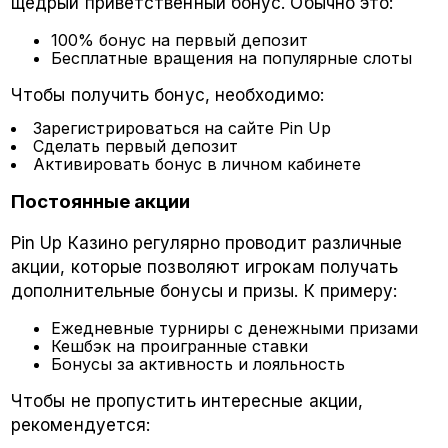
щедрый приветственный бонус. Обычно это:
100% бонус на первый депозит
Бесплатные вращения на популярные слоты
Чтобы получить бонус, необходимо:
Зарегистрироваться на сайте Pin Up
Сделать первый депозит
Активировать бонус в личном кабинете
Постоянные акции
Pin Up Казино регулярно проводит различные
акции, которые позволяют игрокам получать
дополнительные бонусы и призы. К примеру:
Ежедневные турниры с денежными призами
Кешбэк на проигранные ставки
Бонусы за активность и лояльность
Чтобы не пропустить интересные акции,
рекомендуется: