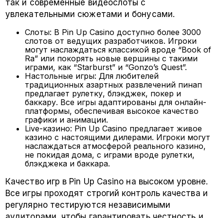
так и современные видеослоты с
увлекательными сюжетами и бонусами.
Слоты: В Pin Up Casino доступно более 3000
слотов от ведущих разработчиков. Игроки
могут наслаждаться классикой вроде “Book of
Ra” или покорять новые вершины с такими
играми, как “Starburst” и “Gonzo’s Quest”.
Настольные игры: Для любителей
традиционных азартных развлечений пинап
предлагает рулетку, блэкджек, покер и
баккару. Все игры адаптированы для онлайн-
платформы, обеспечивая высокое качество
графики и анимации.
Live-казино: Pin Up Casino предлагает живое
казино с настоящими дилерами. Игроки могут
наслаждаться атмосферой реального казино,
не покидая дома, с играми вроде рулетки,
блэкджека и баккара.
Качество игр в Pin Up Casino на высоком уровне.
Все игры проходят строгий контроль качества и
регулярно тестируются независимыми
аудиторами, чтобы гарантировать честность и