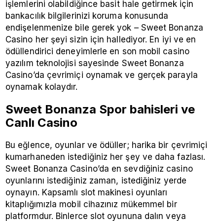
işlemlerini olabildiğince basit hale getirmek için
bankacılık bilgilerinizi koruma konusunda
endişelenmenize bile gerek yok – Sweet Bonanza
Casino her şeyi sizin için hallediyor. En iyi ve en
ödüllendirici deneyimlerle en son mobil casino
yazılım teknolojisi sayesinde Sweet Bonanza
Casino’da çevrimiçi oynamak ve gerçek parayla
oynamak kolaydır.
Sweet Bonanza Spor bahisleri ve
Canlı Casino
Bu eğlence, oyunlar ve ödüller; harika bir çevrimiçi
kumarhaneden istediğiniz her şey ve daha fazlası.
Sweet Bonanza Casino’da en sevdiğiniz casino
oyunlarını istediğiniz zaman, istediğiniz yerde
oynayın. Kapsamlı slot makinesi oyunları
kitaplığımızla mobil cihazınız mükemmel bir
platformdur. Binlerce slot oyununa dalın veya