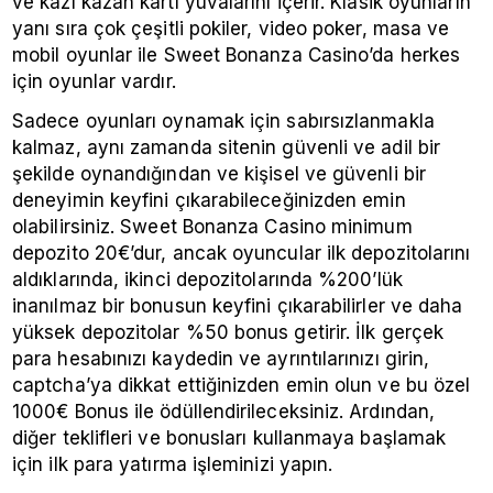
ve kazı kazan kartı yuvalarını içerir. Klasik oyunların
yanı sıra çok çeşitli pokiler, video poker, masa ve
mobil oyunlar ile Sweet Bonanza Casino’da herkes
için oyunlar vardır.
Sadece oyunları oynamak için sabırsızlanmakla
kalmaz, aynı zamanda sitenin güvenli ve adil bir
şekilde oynandığından ve kişisel ve güvenli bir
deneyimin keyfini çıkarabileceğinizden emin
olabilirsiniz. Sweet Bonanza Casino minimum
depozito 20€’dur, ancak oyuncular ilk depozitolarını
aldıklarında, ikinci depozitolarında %200’lük
inanılmaz bir bonusun keyfini çıkarabilirler ve daha
yüksek depozitolar %50 bonus getirir. İlk gerçek
para hesabınızı kaydedin ve ayrıntılarınızı girin,
captcha’ya dikkat ettiğinizden emin olun ve bu özel
1000€ Bonus ile ödüllendirileceksiniz. Ardından,
diğer teklifleri ve bonusları kullanmaya başlamak
için ilk para yatırma işleminizi yapın.