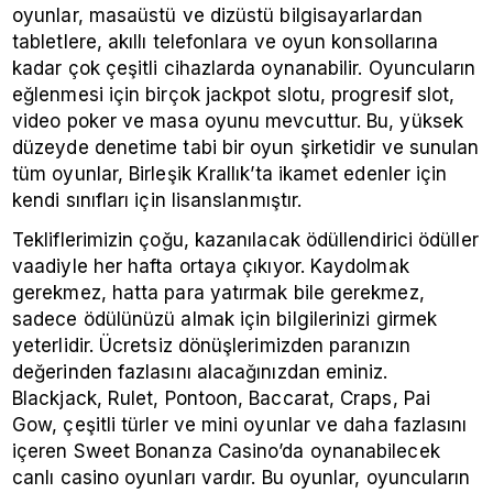
oyunlar, masaüstü ve dizüstü bilgisayarlardan
tabletlere, akıllı telefonlara ve oyun konsollarına
kadar çok çeşitli cihazlarda oynanabilir. Oyuncuların
eğlenmesi için birçok jackpot slotu, progresif slot,
video poker ve masa oyunu mevcuttur. Bu, yüksek
düzeyde denetime tabi bir oyun şirketidir ve sunulan
tüm oyunlar, Birleşik Krallık’ta ikamet edenler için
kendi sınıfları için lisanslanmıştır.
Tekliflerimizin çoğu, kazanılacak ödüllendirici ödüller
vaadiyle her hafta ortaya çıkıyor. Kaydolmak
gerekmez, hatta para yatırmak bile gerekmez,
sadece ödülünüzü almak için bilgilerinizi girmek
yeterlidir. Ücretsiz dönüşlerimizden paranızın
değerinden fazlasını alacağınızdan eminiz.
Blackjack, Rulet, Pontoon, Baccarat, Craps, Pai
Gow, çeşitli türler ve mini oyunlar ve daha fazlasını
içeren Sweet Bonanza Casino’da oynanabilecek
canlı casino oyunları vardır. Bu oyunlar, oyuncuların