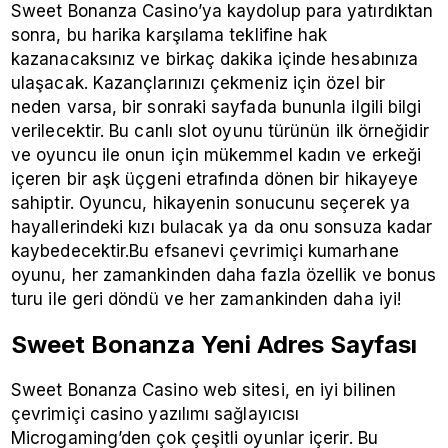
Sweet Bonanza Casino’ya kaydolup para yatırdıktan
sonra, bu harika karşılama teklifine hak
kazanacaksınız ve birkaç dakika içinde hesabınıza
ulaşacak. Kazançlarınızı çekmeniz için özel bir
neden varsa, bir sonraki sayfada bununla ilgili bilgi
verilecektir. Bu canlı slot oyunu türünün ilk örneğidir
ve oyuncu ile onun için mükemmel kadın ve erkeği
içeren bir aşk üçgeni etrafında dönen bir hikayeye
sahiptir. Oyuncu, hikayenin sonucunu seçerek ya
hayallerindeki kızı bulacak ya da onu sonsuza kadar
kaybedecektir.Bu efsanevi çevrimiçi kumarhane
oyunu, her zamankinden daha fazla özellik ve bonus
turu ile geri döndü ve her zamankinden daha iyi!
Sweet Bonanza Yeni Adres Sayfası
Sweet Bonanza Casino web sitesi, en iyi bilinen
çevrimiçi casino yazılımı sağlayıcısı
Microgaming’den çok çeşitli oyunlar içerir. Bu