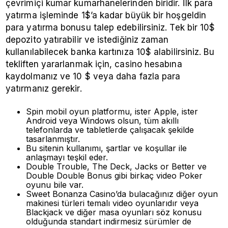
çevrimiçi kumar kumarhanelerinden biridir. İlk para
yatırma işleminde 1$’a kadar büyük bir hoşgeldin
para yatırma bonusu talep edebilirsiniz. Tek bir 10$
depozito yatırabilir ve istediğiniz zaman
kullanılabilecek banka kartınıza 10$ alabilirsiniz. Bu
tekliften yararlanmak için, casino hesabına
kaydolmanız ve 10 $ veya daha fazla para
yatırmanız gerekir.
Spin mobil oyun platformu, ister Apple, ister
Android veya Windows olsun, tüm akıllı
telefonlarda ve tabletlerde çalışacak şekilde
tasarlanmıştır.
Bu sitenin kullanımı, şartlar ve koşullar ile
anlaşmayı teşkil eder.
Double Trouble, The Deck, Jacks or Better ve
Double Double Bonus gibi birkaç video Poker
oyunu bile var.
Sweet Bonanza Casino’da bulacağınız diğer oyun
makinesi türleri temalı video oyunlarıdır veya
Blackjack ve diğer masa oyunları söz konusu
olduğunda standart indirmesiz sürümler de