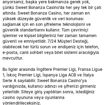
arıyorsanız, başka yere bakmanıza gerek yok,
çünkü Sweet Bonanza Casino’da her şey tek bir çatı
altında. Sweet Bonanza Casino, her zaman en
yüksek düzeyde güvenlik ve veri koruması
sağlamak için en son şifreleme teknolojisini ve
güvenlik standartlarını kullanır. Tüm çevrimiçi
işlemler ve kişisel bilgileriniz her zaman tamamen
güvenli ve emniyetlidir. 7/24 Müşteri Desteği,
olabilecek her türlü sorun ve endişeniz için telefon,
e-posta, canlı sohbet veya bilet sistemi aracılığıyla
mevcuttur.
Bu ligler arasında İngiltere Premier Ligi, Fransa Ligue
1, İskoç Premier Ligi, İspanya Liga ACB ve İtalya
Serie A sayılabilir. Sweet Bonanza Casino’ya
vardığınızda, kullanıcı adınızı ve şifrenizi girmeniz
yeterlidir. Siteye giriş yaptıktan sonra, istediğiniz
casino oyununa veya oyunlarına
yönlendirileceksiniz.