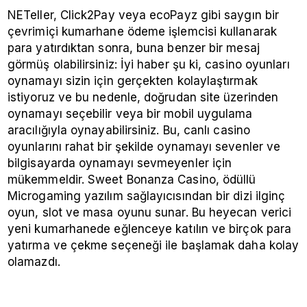
NETeller, Click2Pay veya ecoPayz gibi saygın bir
çevrimiçi kumarhane ödeme işlemcisi kullanarak
para yatırdıktan sonra, buna benzer bir mesaj
görmüş olabilirsiniz: İyi haber şu ki, casino oyunları
oynamayı sizin için gerçekten kolaylaştırmak
istiyoruz ve bu nedenle, doğrudan site üzerinden
oynamayı seçebilir veya bir mobil uygulama
aracılığıyla oynayabilirsiniz. Bu, canlı casino
oyunlarını rahat bir şekilde oynamayı sevenler ve
bilgisayarda oynamayı sevmeyenler için
mükemmeldir. Sweet Bonanza Casino, ödüllü
Microgaming yazılım sağlayıcısından bir dizi ilginç
oyun, slot ve masa oyunu sunar. Bu heyecan verici
yeni kumarhanede eğlenceye katılın ve birçok para
yatırma ve çekme seçeneği ile başlamak daha kolay
olamazdı.