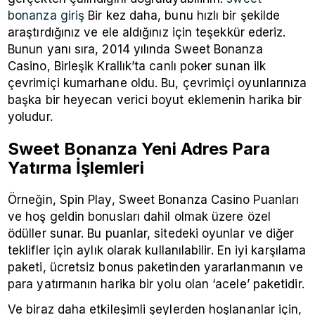
bonanza giriş
Bir kez daha, bunu hızlı bir şekilde
araştırdığınız ve ele aldığınız için teşekkür ederiz.
Bunun yanı sıra, 2014 yılında Sweet Bonanza
Casino, Birleşik Krallık’ta canlı poker sunan ilk
çevrimiçi kumarhane oldu. Bu, çevrimiçi oyunlarınıza
başka bir heyecan verici boyut eklemenin harika bir
yoludur.
Sweet Bonanza Yeni Adres Para
Yatırma İşlemleri
Örneğin, Spin Play, Sweet Bonanza Casino Puanları
ve hoş geldin bonusları dahil olmak üzere özel
ödüller sunar. Bu puanlar, sitedeki oyunlar ve diğer
teklifler için aylık olarak kullanılabilir. En iyi karşılama
paketi, ücretsiz bonus paketinden yararlanmanın ve
para yatırmanın harika bir yolu olan ‘acele’ paketidir.
Ve biraz daha etkileşimli şeylerden hoşlananlar için,