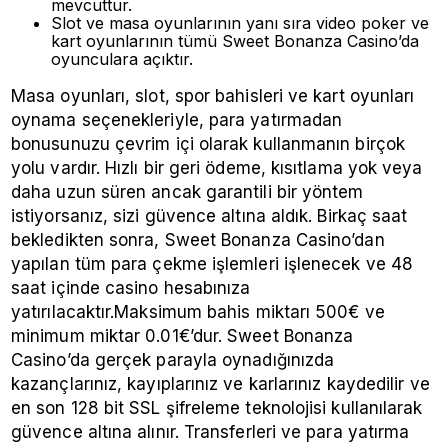
mevcuttur.
Slot ve masa oyunlarının yanı sıra video poker ve
kart oyunlarının tümü Sweet Bonanza Casino’da
oyunculara açıktır.
Masa oyunları, slot, spor bahisleri ve kart oyunları
oynama seçenekleriyle, para yatırmadan
bonusunuzu çevrim içi olarak kullanmanın birçok
yolu vardır. Hızlı bir geri ödeme, kısıtlama yok veya
daha uzun süren ancak garantili bir yöntem
istiyorsanız, sizi güvence altına aldık. Birkaç saat
bekledikten sonra, Sweet Bonanza Casino’dan
yapılan tüm para çekme işlemleri işlenecek ve 48
saat içinde casino hesabınıza
yatırılacaktır.Maksimum bahis miktarı 500€ ve
minimum miktar 0.01€’dur. Sweet Bonanza
Casino’da gerçek parayla oynadığınızda
kazançlarınız, kayıplarınız ve karlarınız kaydedilir ve
en son 128 bit SSL şifreleme teknolojisi kullanılarak
güvence altına alınır. Transferleri ve para yatırma