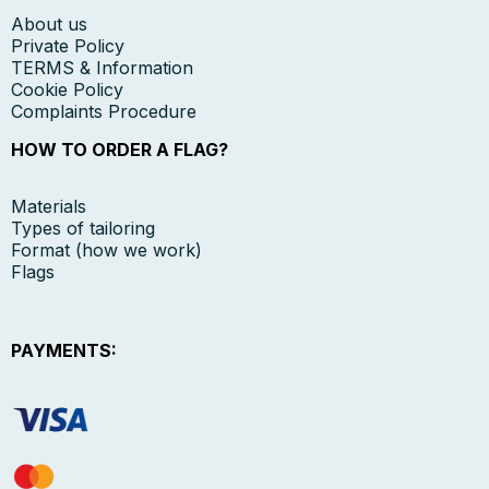
About us
Private Policy
TERMS & Information
Cookie Policy
Complaints Procedure
HOW TO ORDER A FLAG?
Materials
Types of tailoring
Format (how we work)
Flags
PAYMENTS: