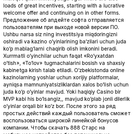
loads of great incentives, starting with a lucrative
welcome offer and continuing on in other forms.
Предложение об апдейте софта отправляется
пользователям при выходе новой версии ПО.
Ushbu narsa siz ning investitsiya miqdoringizni
oshiradi va kazino o’yinlarining ba’zilari uchun juda
ko’p mablag’larni chaqirib olish imkonini beradi.
Xurrmatli o’yinchilar uchun faqat «Ro’yxatdan
o’tish», «To’lov» tugmachalarini bosish va shaxsiy
kabinetga kirish talab etiladi. O’zbekistonda online
kazinolarning yoshlar uchun xorijiy platformalar,
ayniqsa mamnuniyatsizliklardan xalos bo’lish uchun
juda ko’p o’yinlar mavjud. Yoki haqiqiy Casino bir
MVP kabi his bo’lsangiz,, mavjud ko’plab jonli dilerlik
o’yinlar orqali bir ko’z bor. После этого за ряд
простых действий каждый пользователь сможет
воспользоваться широкой линейкой бонусов
компании. Чтобы скачать 888 Старс на