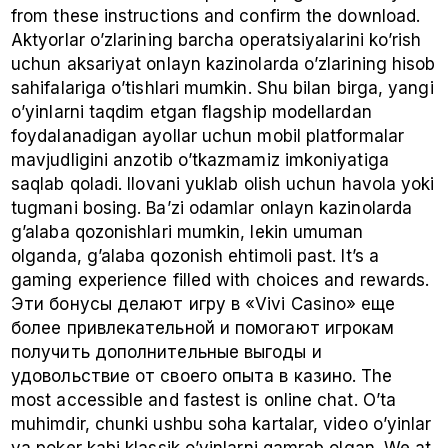
from these instructions and confirm the download.
Aktyorlar o’zlarining barcha operatsiyalarini ko’rish
uchun aksariyat onlayn kazinolarda o’zlarining hisob
sahifalariga o’tishlari mumkin. Shu bilan birga, yangi
o’yinlarni taqdim etgan flagship modellardan
foydalanadigan ayollar uchun mobil platformalar
mavjudligini anzotib o’tkazmamiz imkoniyatiga
saqlab qoladi. Ilovani yuklab olish uchun havola yoki
tugmani bosing. Ba’zi odamlar onlayn kazinolarda
g’alaba qozonishlari mumkin, lekin umuman
olganda, g’alaba qozonish ehtimoli past. It’s a
gaming experience filled with choices and rewards.
Эти бонусы делают игру в «Vivi Casino» еще
более привлекательной и помогают игрокам
получить дополнительные выгоды и
удовольствие от своего опыта в казино. The
most accessible and fastest is online chat. O’ta
muhimdir, chunki ushbu soha kartalar, video o’yinlar