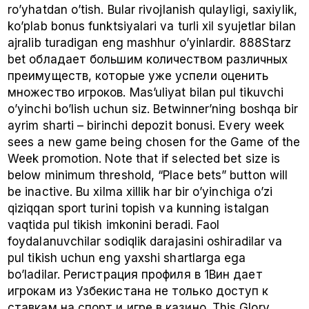
ro’yhatdan o’tish. Bular rivojlanish qulayligi, saxiylik,
ko’plab bonus funktsiyalari va turli xil syujetlar bilan
ajralib turadigan eng mashhur o’yinlardir. 888Starz
bet обладает большим количеством различных
преимуществ, которые уже успели оценить
множество игроков. Mas’uliyat bilan pul tikuvchi
o’yinchi bo’lish uchun siz. Betwinner’ning boshqa bir
ayrim sharti – birinchi depozit bonusi. Every week
sees a new game being chosen for the Game of the
Week promotion. Note that if selected bet size is
below minimum threshold, “Place bets” button will
be inactive. Bu xilma xillik har bir o’yinchiga o’zi
qiziqqan sport turini topish va kunning istalgan
vaqtida pul tikish imkonini beradi. Faol
foydalanuvchilar sodiqlik darajasini oshiradilar va
pul tikish uchun eng yaxshi shartlarga ega
bo’ladilar. Регистрация профиля в 1Вин дает
игрокам из Узбекистана не только доступ к
ставкам на спорт и игре в казино. This Glory