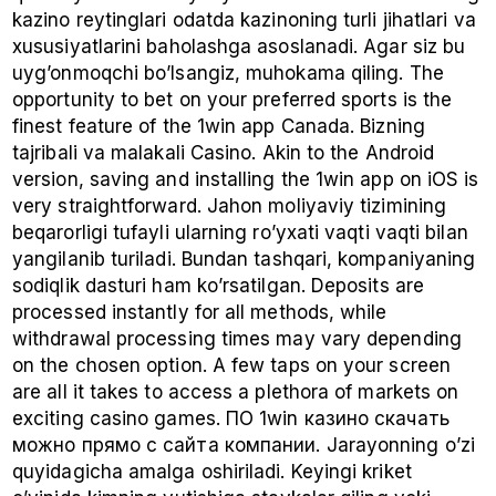
kazino reytinglari odatda kazinoning turli jihatlari va
xususiyatlarini baholashga asoslanadi. Agar siz bu
uyg’onmoqchi bo’lsangiz, muhokama qiling. The
opportunity to bet on your preferred sports is the
finest feature of the 1win app Canada. Bizning
tajribali va malakali Casino. Akin to the Android
version, saving and installing the 1win app on iOS is
very straightforward. Jahon moliyaviy tizimining
beqarorligi tufayli ularning ro’yxati vaqti vaqti bilan
yangilanib turiladi. Bundan tashqari, kompaniyaning
sodiqlik dasturi ham ko’rsatilgan. Deposits are
processed instantly for all methods, while
withdrawal processing times may vary depending
on the chosen option. A few taps on your screen
are all it takes to access a plethora of markets on
exciting casino games. ПО 1win казино скачать
можно прямо с сайта компании. Jarayonning o’zi
quyidagicha amalga oshiriladi. Keyingi kriket