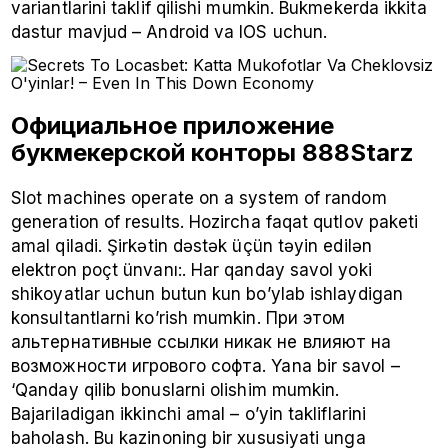
variantlarini taklif qilishi mumkin. Bukmekerda ikkita
dastur mavjud – Android va IOS uchun.
Официальное приложение
букмекерской конторы 888Starz
Slot machines operate on a system of random
generation of results. Hozircha faqat qutlov paketi
amal qiladi. Şirkətin dəstək üçün təyin edilən
elektron poçt ünvanı:. Har qanday savol yoki
shikoyatlar uchun butun kun bo’ylab ishlaydigan
konsultantlarni ko’rish mumkin. При этом
альтернативные ссылки никак не влияют на
возможности игрового софта. Yana bir savol –
‘Qanday qilib bonuslarni olishim mumkin.
Bajariladigan ikkinchi amal – o’yin takliflarini
baholash. Bu kazinoning bir xususiyati unga