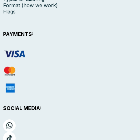
Format (how we work)
Flags
PAYMENTS:
SOCIAL MEDIA: