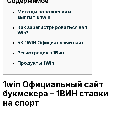
Содержимое
Методы пополнения и
выплат в 1win
Как зарегистрироваться на 1
Win?
БК 1WIN Официальный сайт
Регистрация в 1Вин
Продукты 1Win
1win Официальный сайт
букмекера – 1ВИН ставки
на спорт