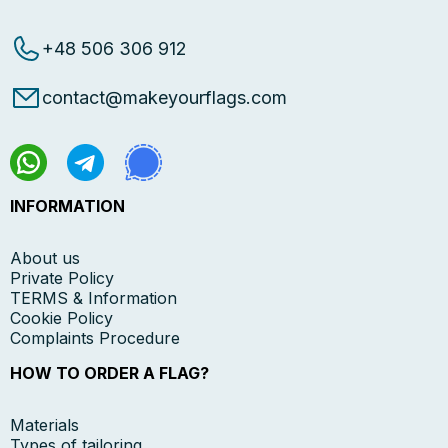
+48 506 306 912
contact@makeyourflags.com
INFORMATION
About us
Private Policy
TERMS & Information
Cookie Policy
Complaints Procedure
HOW TO ORDER A FLAG?
Materials
Types of tailoring