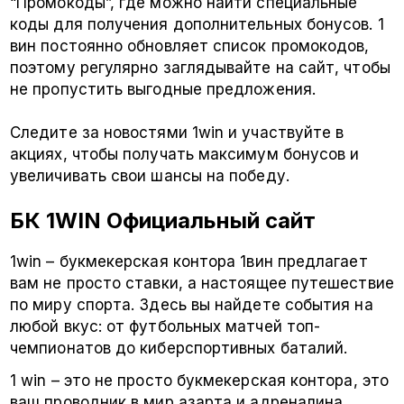
“Промокоды”, где можно найти специальные
коды для получения дополнительных бонусов. 1
вин постоянно обновляет список промокодов,
поэтому регулярно заглядывайте на сайт, чтобы
не пропустить выгодные предложения.
Следите за новостями 1win и участвуйте в
акциях, чтобы получать максимум бонусов и
увеличивать свои шансы на победу.
БК 1WIN Официальный сайт
1win – букмекерская контора 1вин предлагает
вам не просто ставки, а настоящее путешествие
по миру спорта. Здесь вы найдете события на
любой вкус: от футбольных матчей топ-
чемпионатов до киберспортивных баталий.
1 win – это не просто букмекерская контора, это
ваш проводник в мир азарта и адреналина.