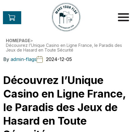
Skip
to
content
Make
Your
HOMEPAGE
>
Découvrez l’Unique Casino en Ligne France, le Paradis des
Flag
Jeux de Hasard en Toute Sécurité
By
admin-flags
2024-12-05
Découvrez l’Unique
Casino en Ligne France,
le Paradis des Jeux de
Hasard en Toute