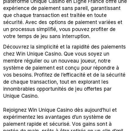
plateforme Unique Casino en Ligne France offre une
expérience de paiement sans pareil, garantissant
que chaque transaction est traitée en toute
sécurité. Avec des options de paiement variées et
un processus simplifié, vous pouvez profiter de
votre temps de jeu sans interruption.
Découvrez la simplicité et la rapidité des paiements
chez Win Unique Casino. Que vous soyez un
membre régulier ou un nouveau joueur, notre
système de paiement est conçu pour répondre à
vos besoins. Profitez de l’efficacité et de la sécurité
de chaque transaction, tout en explorant les
innombrables opportunités de jeu offertes par
Unique Casino.
Rejoignez Win Unique Casino dès aujourd’hui et
expérimentez les avantages d’un système de
paiement rapide et sécurisé. Vos gains sont à