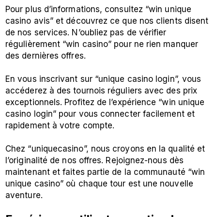
Pour plus d’informations, consultez “win unique
casino avis” et découvrez ce que nos clients disent
de nos services. N’oubliez pas de vérifier
régulièrement “win casino” pour ne rien manquer
des dernières offres.
En vous inscrivant sur “unique casino login”, vous
accéderez à des tournois réguliers avec des prix
exceptionnels. Profitez de l’expérience “win unique
casino login” pour vous connecter facilement et
rapidement à votre compte.
Chez “uniquecasino”, nous croyons en la qualité et
l’originalité de nos offres. Rejoignez-nous dès
maintenant et faites partie de la communauté “win
unique casino” où chaque tour est une nouvelle
aventure.