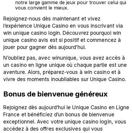
notre large gamme de jeux pour trouver celui qui
vous convient le mieux.
Rejoignez-nous dès maintenant et vivez
l’expérience Unique Casino en vous inscrivant via
win unique casino login. Découvrez pourquoi win
unique casino avis est si positif et commencez à
jouer pour gagner dès aujourd’hui.
N’oubliez pas, avec winunique, vous avez accès à
un casino en ligne unique où chaque partie est une
aventure. Alors, préparez-vous à win casino et à
vivre des moments inoubliables sur Unique Casino.
Bonus de bienvenue généreux
Rejoignez dès aujourd’hui le Unique Casino en Ligne
France et bénéficiez d’un bonus de bienvenue
exceptionnel. Avec votre unique casino login, vous
accédez à des offres exclusives qui vous