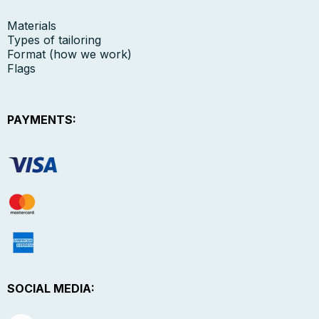
Materials
Types of tailoring
Format (how we work)
Flags
PAYMENTS:
SOCIAL MEDIA: