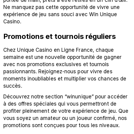
portée de main, prêts à être retirés en un clin d’œil.
Ne manquez pas cette opportunité de vivre une
expérience de jeu sans souci avec Win Unique
Casino.
Promotions et tournois réguliers
Chez Unique Casino en Ligne France, chaque
semaine est une nouvelle opportunité de gagner
avec nos promotions exclusives et tournois
passionnants. Rejoignez-nous pour vivre des
moments inoubliables et multiplier vos chances de
succès.
Découvrez notre section “winunique” pour accéder
à des offres spéciales qui vous permettront de
profiter pleinement de votre expérience de jeu. Que
vous soyez un amateur ou un joueur confirmé, nos
promotions sont conçues pour tous les niveaux.