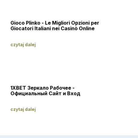
Gioco Plinko - Le Migliori Opzioni per
Giocatori Italiani nei Casinò Online
czytaj dalej
1XBET Зеркало Рабочее -
Официальный Сайт и Вход
czytaj dalej