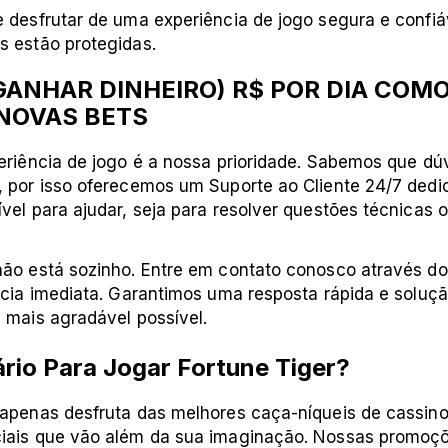
 desfrutar de uma experiência de jogo segura e confiá
s estão protegidas.
GANHAR DINHEIRO) R$ POR DIA COMO
NOVAS BETS
periência de jogo é a nossa prioridade. Sabemos que d
 por isso oferecemos um Suporte ao Cliente 24/7 dedic
vel para ajudar, seja para resolver questões técnicas o
ão está sozinho. Entre em contato conosco através do 
ncia imediata. Garantimos uma resposta rápida e soluçã
 mais agradável possível.
rio Para Jogar Fortune Tiger?
 apenas desfruta das melhores caça-níqueis de cassin
iais que vão além da sua imaginação. Nossas promoçõ