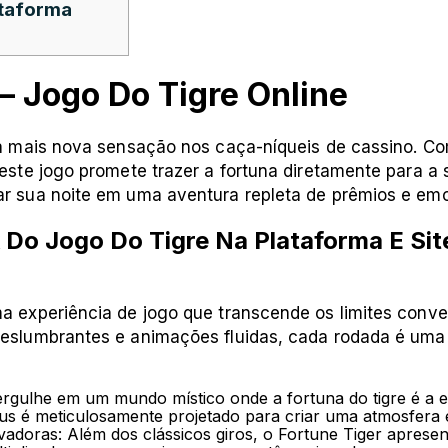
ataforma
 – Jogo Do Tigre Online
a mais nova sensação nos caça-níqueis de cassino. Co
 este jogo promete trazer a fortuna diretamente para a 
ar sua noite em uma aventura repleta de prêmios e em
k Do Jogo Do Tigre Na Plataforma E Sit
a experiência de jogo que transcende os limites conv
deslumbrantes e animações fluidas, cada rodada é uma
gulhe em um mundo místico onde a fortuna do tigre é a e
nus é meticulosamente projetado para criar uma atmosfera 
adoras: Além dos clássicos giros, o Fortune Tiger aprese