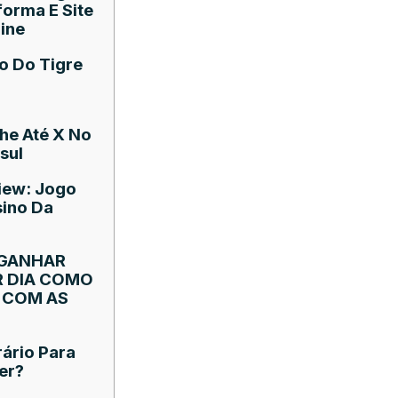
forma E Site
line
o Do Tigre
he Até X No
sul
iew: Jogo
sino Da
(GANHAR
R DIA COMO
 COM AS
ário Para
er?