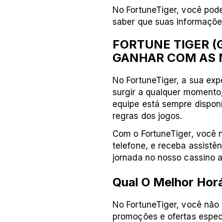
No FortuneTiger, você pode
saber que suas informaçõe
FORTUNE TIGER (
GANHAR COM AS 
No FortuneTiger, a sua ex
surgir a qualquer momento,
equipe está sempre disponí
regras dos jogos.
Com o FortuneTiger, você n
telefone, e receba assistê
jornada no nosso cassino a
Qual O Melhor Horá
No FortuneTiger, você não
promoções e ofertas espec