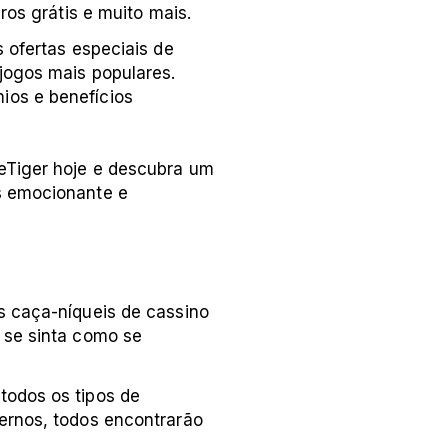
ros grátis e muito mais.
 ofertas especiais de
jogos mais populares.
ios e benefícios
eTiger hoje e descubra um
s emocionante e
s caça-níqueis de cassino
 se sinta como se
todos os tipos de
ernos, todos encontrarão