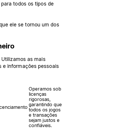
 para todos os tipos de
que ele se tornou um dos
heiro
. Utilizamos as mais
s e informações pessoais
Operamos sob
licenças
rigorosas,
garantindo que
icenciamento
todos os jogos
e transações
sejam justos e
confiáveis.