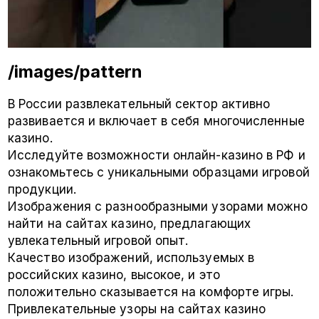
/images/pattern
В России развлекательный сектор активно
развивается и включает в себя многочисленные
казино.
Исследуйте возможности онлайн-казино в РФ и
ознакомьтесь с уникальными образцами игровой
продукции.
Изображения с разнообразными узорами можно
найти на сайтах казино, предлагающих
увлекательный игровой опыт.
Качество изображений, используемых в
российских казино, высокое, и это
положительно сказывается на комфорте игры.
Привлекательные узоры на сайтах казино