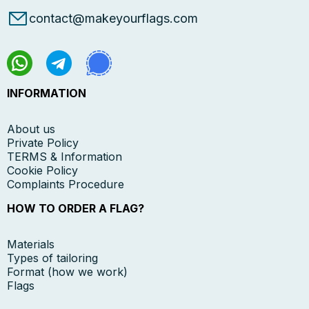
contact@makeyourflags.com
INFORMATION
About us
Private Policy
TERMS & Information
Cookie Policy
Complaints Procedure
HOW TO ORDER A FLAG?
Materials
Types of tailoring
Format (how we work)
Flags