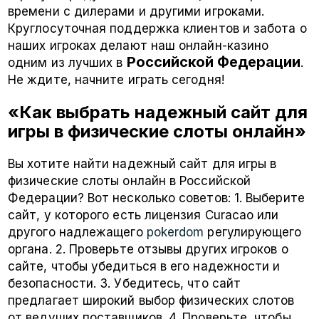
времени с дилерами и другими игроками.
Круглосуточная поддержка клиентов и забота о
наших игроках делают наш онлайн-казино
Российской Федерации
одним из лучших в
.
Не ждите, начните играть сегодня!
«Как выбрать надежный сайт для
игры в физические слоты онлайн»
Вы хотите найти надежный сайт для игры в
физические слоты онлайн в Российской
Федерации? Вот несколько советов: 1. Выберите
сайт, у которого есть лицензия Curacao или
другого надлежащего
pokerdom
регулирующего
органа. 2. Проверьте отзывы других игроков о
сайте, чтобы убедиться в его надежности и
безопасности. 3. Убедитесь, что сайт
предлагает широкий выбор физических слотов
от ведущих поставщиков. 4. Проверьте, чтобы